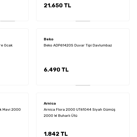
21.650 TL
6.999 TL
Beko
re Ocak
Beko ADP61420S Duvar Tipi Davlumbaz
Beko
kinesi
-108 Gizli Damacanalı Su Sebili
Beko BVT 65 B Halı ve Koltuk Yıkama Makinesi
6.490 TL
 TL
7.290 TL
Arnica
Grundig
İnpos
k Mavi 2000
Arnica Flora 2000 UT61044 Siyah Gümüş
ak
Grundig HB 7150 Saç Düzleştirici
Inpos M530 Yazar Kasa POS
2000 W Buharlı Ütü
1.842 TL