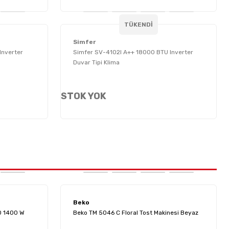
TÜKENDİ
Simfer
Inverter
Simfer SV-4102I A++ 18000 BTU Inverter
Duvar Tipi Klima
STOK YOK
Beko
0 1400 W
Beko TM 5046 C Floral Tost Makinesi Beyaz