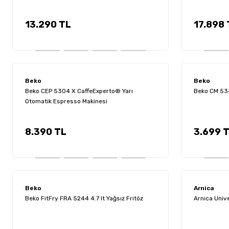
13.290 TL
17.898 
Beko
Beko
Beko CEP 5304 X CaffeExperto® Yarı
Beko CM 534
Otomatik Espresso Makinesi
8.390 TL
3.699 
Beko
Arnica
Beko FitFry FRA 5244 4.7 lt Yağsız Fritöz
Arnica Unive