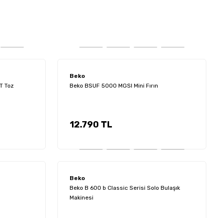
Beko
Siyah
Beko 7375 JEB 7 Çekmeceli Dikey No Frost Derin Dondurucu
41.900 TL
Beko
T Toz
Beko BSUF 5000 MGSI Mini Fırın
12.790 TL
i No Frost Buzdolabı
ogramlı Bulaşık Makinesi
Beko
n
Beko B 600 b Classic Serisi Solo Bulaşık
Makinesi
Beko
var Tipi Klima
er
Beko MM 5491 S 1500 W 5 lt Hamur Yoğurma Makinesi