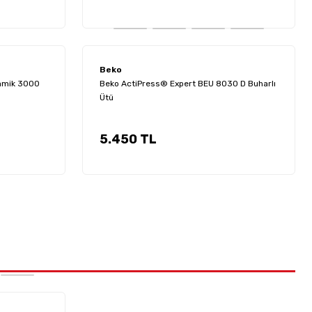
1.519 TL
6.999 TL
Grundig
Beko
inesi 2700W MT-G2700M
Grundig HS 7031 Botanika Biberiye Yağ Terapisi Saç Düzleştirici
amik 3000
Beko ActiPress® Expert BEU 8030 D Buharlı
Ütü
1.579 TL
5.450 TL