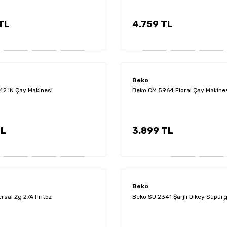
TL
4.759 TL
Beko
2 IN Çay Makinesi
Beko CM 5964 Floral Çay Makine
TL
3.899 TL
Beko
rsal Zg 27A Fritöz
Beko SD 2341 Şarjlı Dikey Süpür