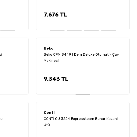
7.676 TL
Beko
si
Beko CFM 8449 I Dem Deluxe Otomatik Çay
Makinesi
9.343 TL
Conti
ge
CONTİ CU 3224 Expressteam Buhar Kazanlı
Ütü