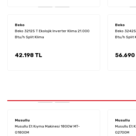
Beko
Beko
Beko 32125 T Ekolojik Inverter Klima 21.000
Beko 32425 
Btu/h Split Klima
Btu/h Split 
42.198 TL
56.690
Musullu
Musullu
Musullu Et Kıyma Makinesi 1800W MT-
Musullu Et 
G1800M
G2700M