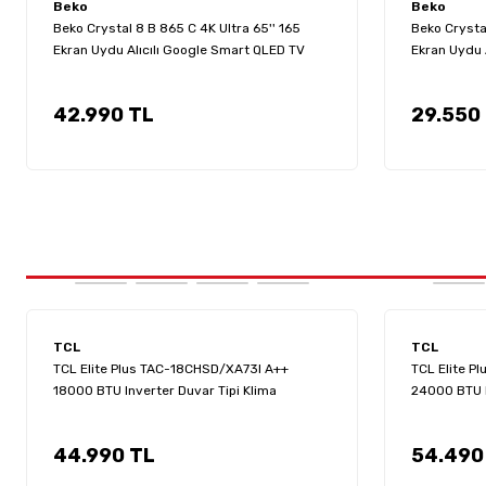
Beko
Beko
Beko Crystal 8 B 865 C 4K Ultra 65'' 165
Beko Crystal
Ekran Uydu Alıcılı Google Smart QLED TV
Ekran Uydu 
42.990 TL
29.550
TCL
TCL
TCL Elite Plus TAC-18CHSD/XA73I A++
TCL Elite P
18000 BTU Inverter Duvar Tipi Klima
24000 BTU I
44.990 TL
54.490