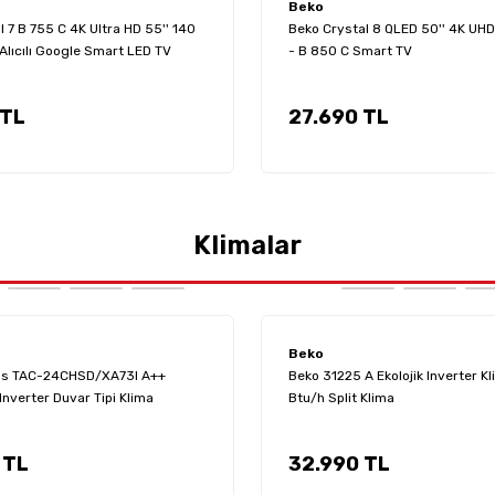
Beko
 7 B 755 C 4K Ultra HD 55'' 140
Beko Crystal 8 QLED 50'' 4K UH
Alıcılı Google Smart LED TV
- B 850 C Smart TV
 TL
27.690 TL
Klimalar
Beko
lus TAC-24CHSD/XA73I A++
Beko 31225 A Ekolojik Inverter K
nverter Duvar Tipi Klima
Btu/h Split Klima
 TL
32.990 TL