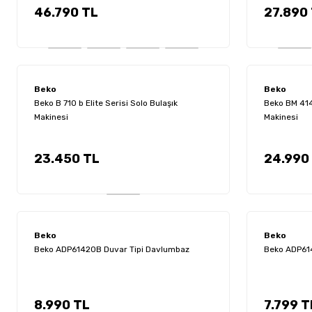
46.790 TL
27.890
54.490 TL
700 TL
7.790 T
Beko
Beko
Beko B 710 b Elite Serisi Solo Bulaşık
Beko BM 414
TCL
Beko
Beko
Makinesi
Makinesi
TCL Elite Plus TAC-12CHSD/XA73I A++ 12000 BTU Inverter Duvar Tipi 
Beko SE 8034 2000 W Cam Demlikli Semaver
Beko CFM 73
23.450 TL
24.990
29.590 TL
5.990 TL
4.590 
Beko
Beko
Musullu
Grundig
Grundig
Beko
Beko ADP61420B Duvar Tipi Davlumbaz
Beko ADP614
Musullu WD-107 Soğutucu Kabinli Su Sebili
Grundig HD 8460 Saç Kurutma Makinesi
Grundig HD 9483
Beko BOCD T 6
8.990 TL
7.799 T