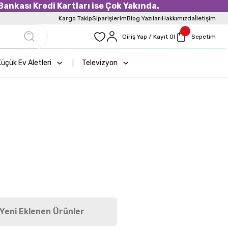
ankası Kredi Kartları ise Çok Yakında.
Kargo Takip
Siparişlerim
Blog Yazıları
Hakkımızda
İletişim
Giriş Yap / Kayıt Ol
Sepetim
üçük Ev Aletleri
Televizyon
 Set
Fırın
Kahve Makinası
Yeni Eklenen Ürünler