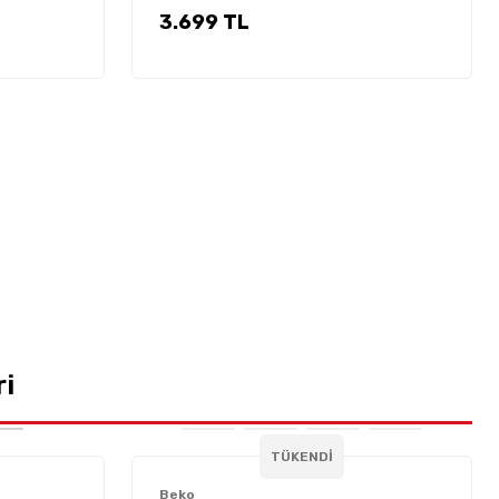
3.699 TL
ri
TÜKENDİ
Beko