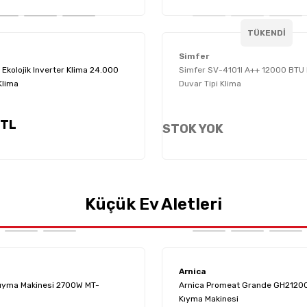
TÜKENDİ
Simfer
Ekolojik Inverter Klima 24.000
Simfer SV-4101I A++ 12000 BTU 
Klima
Duvar Tipi Klima
 TL
STOK YOK
Küçük Ev Aletleri
Arnica
Kıyma Makinesi 2700W MT-
Arnica Promeat Grande GH2120
Kıyma Makinesi