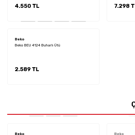
4.550 TL
7.298 
Beko
Beko BEU 4124 Buharlı Ütü
2.589 TL
Ç
Beko
Beko