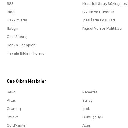
SSS
Mesafeli Satış Sözleşmesi
Blog
Gizlilik ve Güvenlik
Hakkımızda
İptal İade Koşullari
İletişim
Kişisel Veriler Politikası
Özel Sipariş
Banka Hesapları
Havale Bildirim Formu
Öne Çıkan Markalar
Öne Çıkan Markalar
Beko
Remetta
Altus
Saray
Grundig
İpek
Stilevs
Gümüşsuyu
GoldMaster
Acar