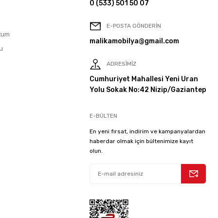
0 (533) 501 50 07
E-POSTA GÖNDERİN
tum
malikamobilya@gmail.com
u
ADRESİMİZ
Cumhuriyet Mahallesi Yeni Uran
Yolu Sokak No:42 Nizip/Gaziantep
E-BÜLTEN
En yeni fırsat, indirim ve kampanyalardan
haberdar olmak için bültenimize kayıt
olun.