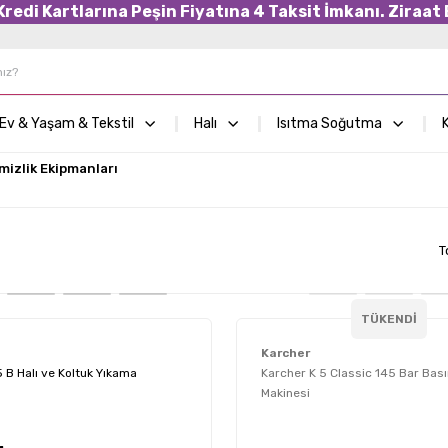
edi Kartlarına Peşin Fiyatına 4 Taksit İmkanı. Ziraat B
Ev & Yaşam & Tekstil
Halı
Isıtma Soğutma
K
mizlik Ekipmanları
T
TÜKENDİ
Karcher
 B Halı ve Koltuk Yıkama
Karcher K 5 Classic 145 Bar Bası
Makinesi