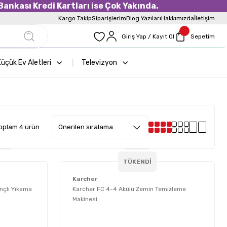
ankası Kredi Kartları ise Çok Yakında.
Kargo Takip
Siparişlerim
Blog Yazıları
Hakkımızda
İletişim
Giriş Yap / Kayıt Ol
Sepetim
üçük Ev Aletleri
Televizyon
oplam 4 ürün
TÜKENDİ
Karcher
nçlı Yıkama
Karcher FC 4-4 Akülü Zemin Temizleme
Makinesi