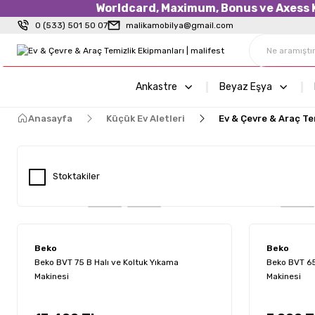
Worldcard, Maximum, Bonus ve Axess Kr
0 (533) 501 50 07
malikamobilya@gmail.com
Ankastre
Beyaz Eşya
Anasayfa
Küçük Ev Aletleri
Ev & Çevre & Araç Te
Stoktakiler
Beko
Beko
Beko BVT 75 B Halı ve Koltuk Yıkama
Beko BVT 65
Makinesi
Makinesi