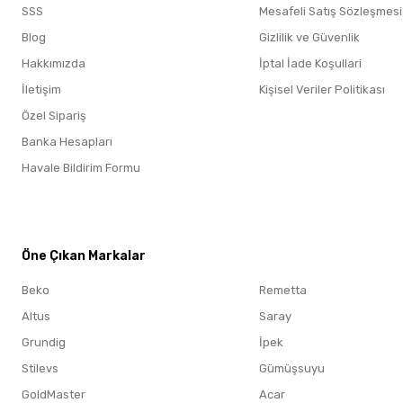
SSS
Mesafeli Satış Sözleşmesi
Blog
Gizlilik ve Güvenlik
Hakkımızda
İptal İade Koşullari
İletişim
Kişisel Veriler Politikası
Özel Sipariş
Banka Hesapları
Havale Bildirim Formu
Öne Çıkan Markalar
Öne Çıkan Markalar
Beko
Remetta
Altus
Saray
Grundig
İpek
Stilevs
Gümüşsuyu
GoldMaster
Acar