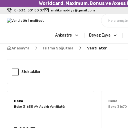
Worldcard, Maximum, Bonus ve Axess Kr
0 (533) 501 50 07
malikamobilya@gmail.com
Ankastre
Beyaz Eşya
Anasayfa
Isıtma Soğutma
Vantilatör
Stoktakiler
Beko
Beko
Beko 31655 AV Ayaklı Vantilatör
Beko 31670 