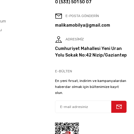
0 (533) 501 50 07
E-POSTA GÖNDERİN
tum
malikamobilya@gmail.com
u
ADRESİMİZ
Cumhuriyet Mahallesi Yeni Uran
Yolu Sokak No:42 Nizip/Gaziantep
E-BÜLTEN
En yeni fırsat, indirim ve kampanyalardan
haberdar olmak için bültenimize kayıt
olun.