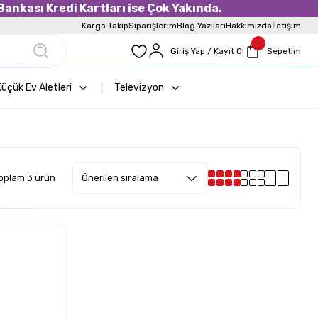
ankası Kredi Kartları ise Çok Yakında.
Kargo Takip
Siparişlerim
Blog Yazıları
Hakkımızda
İletişim
Giriş Yap / Kayıt Ol
Sepetim
üçük Ev Aletleri
Televizyon
oplam 3 ürün