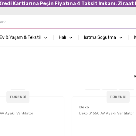
edi Kartlarına Peşin Fiyatına 4 Taksit İmkanı. Ziraat B
Ev & Yaşam & Tekstil
Halı
Isıtma Soğutma
K
T
TÜKENDİ
TÜKENDİ
Beko
AV Ayaklı Vantilatör
Beko 31650 AV Ayaklı Vantilatör