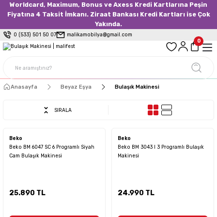
Worldcard, Maximum, Bonus ve Axess Kredi Kartlarına Peşin
Fiyatına 4 Taksit İmkanı. Ziraat Bankası Kredi Kartları ise Çok
Yakında.
0 (533) 501 50 07
malikamobilya@gmail.com
0
Anasayfa
Beyaz Eşya
Bulaşık Makinesi
SIRALA
Beko
Beko
Beko BM 6047 SC 6 Programlı Siyah
Beko BM 3043 I 3 Programlı Bulaşık
Cam Bulaşık Makinesi
Makinesi
25.890 TL
24.990 TL