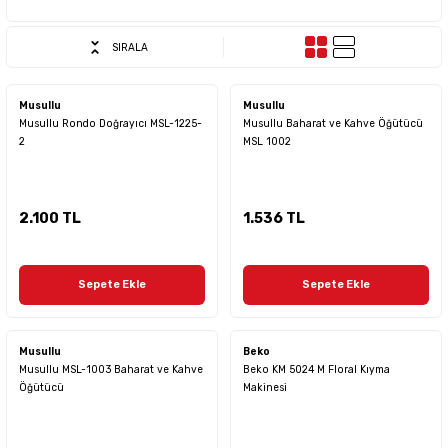
SIRALA
Musullu
Musullu
Musullu Rondo Doğrayıcı MSL-1225-
Musullu Baharat ve Kahve Öğütücü
2
MSL 1002
2.100 TL
1.536 TL
Sepete Ekle
Sepete Ekle
Musullu
Beko
Musullu MSL-1003 Baharat ve Kahve
Beko KM 5024 M Floral Kıyma
Öğütücü
Makinesi