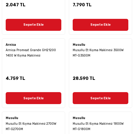
2.047 TL
7.790 TL
Sepete Ekle
Sepete Ekle
Arnica
Musullu
Arnica Promeat Grande GH21200
Musullu Et Kıyma Makinesi 3500W
1400 W Kıyma Makinesi
MT-G3500M
4.759 TL
28.590 TL
Sepete Ekle
Sepete Ekle
Musullu
Musullu
Musullu Et Kıyma Makinesi 2700W
Musullu Et Kıyma Makinesi 1800W
MT-G2700M
MT-G1800M