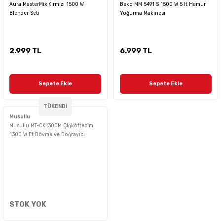
Aura MasterMix Kırmızı 1500 W
Beko MM 5491 S 1500 W 5 lt Hamur
Blender Seti
Yoğurma Makinesi
2.999 TL
6.999 TL
Sepete Ekle
Sepete Ekle
TÜKENDİ
Musullu
Musullu MT-CK1300M Çiğköftecim
1300 W Et Dövme ve Doğrayıcı
STOK YOK