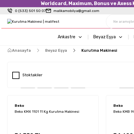
Worldcard, Maximum, Bonus ve Axess Kr
0 (533) 501 50 07
malikamobilya@gmail.com
Ankastre
Beyaz Eşya
Anasayfa
Beyaz Eşya
Kurutma Makinesi
Stoktakiler
Beko
Beko
Beko KMX 1101 11 Kg Kurutma Makinesi
Beko KMB 90