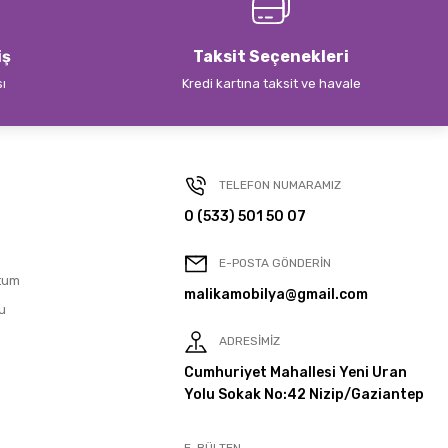
iş
Taksit Seçenekleri
sı
Kredi kartına taksit ve havale
TELEFON NUMARAMIZ
0 (533) 501 50 07
E-POSTA GÖNDERİN
tum
malikamobilya@gmail.com
u
ADRESİMİZ
Cumhuriyet Mahallesi Yeni Uran
Yolu Sokak No:42 Nizip/Gaziantep