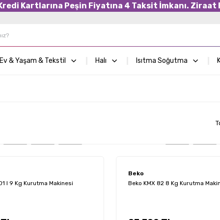
edi Kartlarına Peşin Fiyatına 4 Taksit İmkanı. Ziraat B
Ev & Yaşam & Tekstil
Halı
Isıtma Soğutma
K
T
Beko
1 I 9 Kg Kurutma Makinesi
Beko KMX 82 8 Kg Kurutma Maki