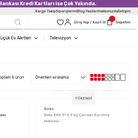
ankası Kredi Kartları ise Çok Yakında.
Kargo Takip
Siparişlerim
Blog Yazıları
Hakkımızda
İletişim
Giriş Yap / Kayıt Ol
Sepetim
üçük Ev Aletleri
Televizyon
oplam 5 ürün
TÜKENDİ
Beko
nesi
Beko KMX 91 S 9 kg Çamaşır Kurutma
Makinesi