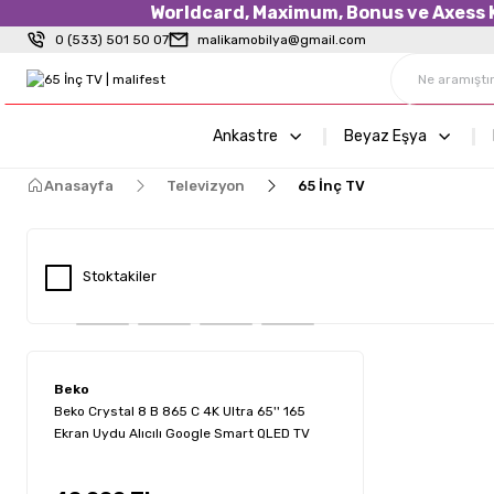
Worldcard, Maximum, Bonus ve Axess Kr
0 (533) 501 50 07
malikamobilya@gmail.com
Ankastre
Beyaz Eşya
Anasayfa
Televizyon
65 İnç TV
Stoktakiler
Beko
Beko Crystal 8 B 865 C 4K Ultra 65'' 165
Ekran Uydu Alıcılı Google Smart QLED TV