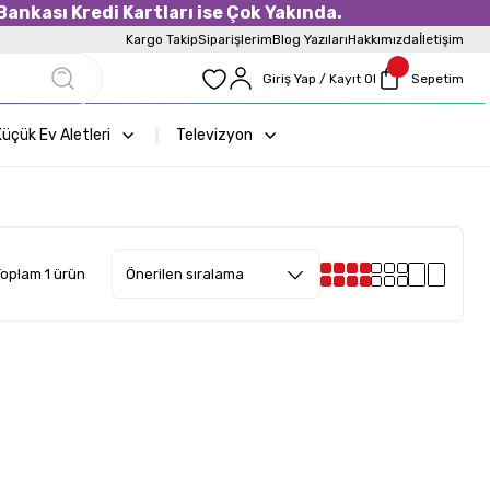
ankası Kredi Kartları ise Çok Yakında.
Kargo Takip
Siparişlerim
Blog Yazıları
Hakkımızda
İletişim
Giriş Yap / Kayıt Ol
Sepetim
üçük Ev Aletleri
Televizyon
Toplam 1 ürün