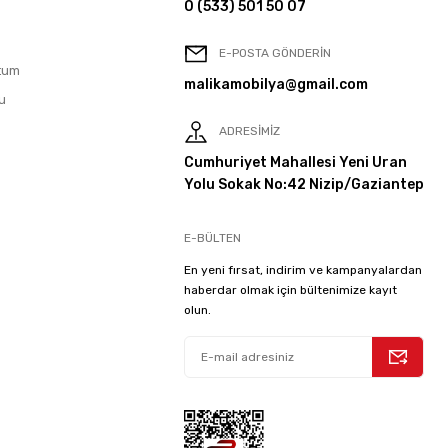
0 (533) 501 50 07
E-POSTA GÖNDERİN
tum
malikamobilya@gmail.com
u
ADRESİMİZ
Cumhuriyet Mahallesi Yeni Uran
Yolu Sokak No:42 Nizip/Gaziantep
E-BÜLTEN
En yeni fırsat, indirim ve kampanyalardan
haberdar olmak için bültenimize kayıt
olun.