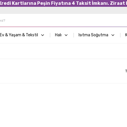
edi Kartlarına Peşin Fiyatına 4 Taksit İmkanı. Ziraat B
Ev & Yaşam & Tekstil
Halı
Isıtma Soğutma
K