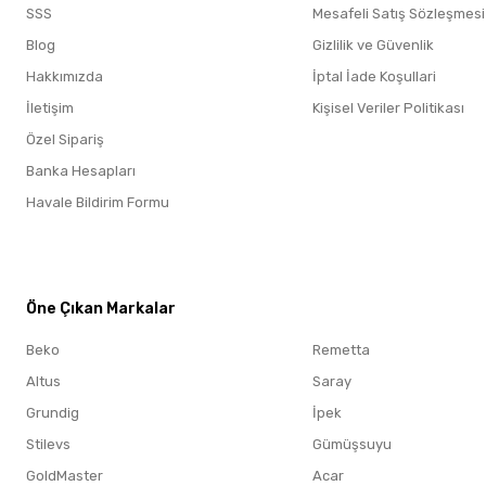
SSS
Mesafeli Satış Sözleşmesi
Blog
Gizlilik ve Güvenlik
Hakkımızda
İptal İade Koşullari
İletişim
Kişisel Veriler Politikası
Özel Sipariş
Banka Hesapları
Havale Bildirim Formu
Öne Çıkan Markalar
Öne Çıkan Markalar
Beko
Remetta
Altus
Saray
Grundig
İpek
Stilevs
Gümüşsuyu
GoldMaster
Acar