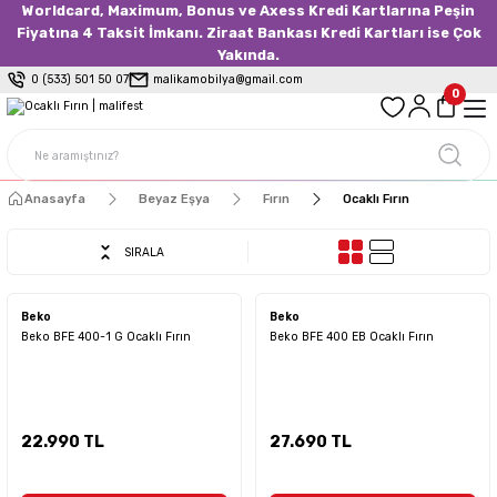
Worldcard, Maximum, Bonus ve Axess Kredi Kartlarına Peşin
Fiyatına 4 Taksit İmkanı. Ziraat Bankası Kredi Kartları ise Çok
Yakında.
0 (533) 501 50 07
malikamobilya@gmail.com
0
Anasayfa
Beyaz Eşya
Fırın
Ocaklı Fırın
SIRALA
Beko
Beko
Beko BFE 400-1 G Ocaklı Fırın
Beko BFE 400 EB Ocaklı Fırın
22.990 TL
27.690 TL