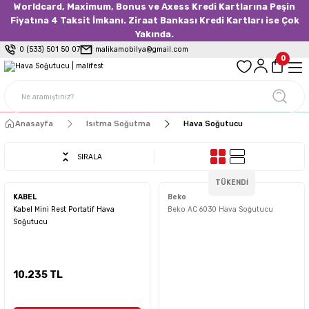
Worldcard, Maximum, Bonus ve Axess Kredi Kartlarına Peşin
Fiyatına 4 Taksit İmkanı. Ziraat Bankası Kredi Kartları ise Çok
Yakında.
0 (533) 501 50 07
malikamobilya@gmail.com
0
Anasayfa
Isıtma Soğutma
Hava Soğutucu
SIRALA
TÜKENDİ
KABEL
Beko
Kabel Mini Rest Portatif Hava
Beko AC 6030 Hava Soğutucu
Soğutucu
10.235 TL