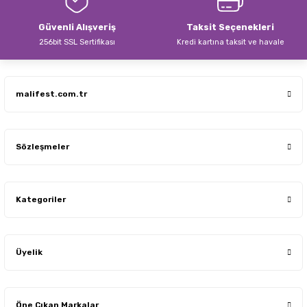
Güvenli Alışveriş
Taksit Seçenekleri
256bit SSL Sertifikası
Kredi kartına taksit ve havale
malifest.com.tr
Sözleşmeler
Kategoriler
Üyelik
Öne Çıkan Markalar