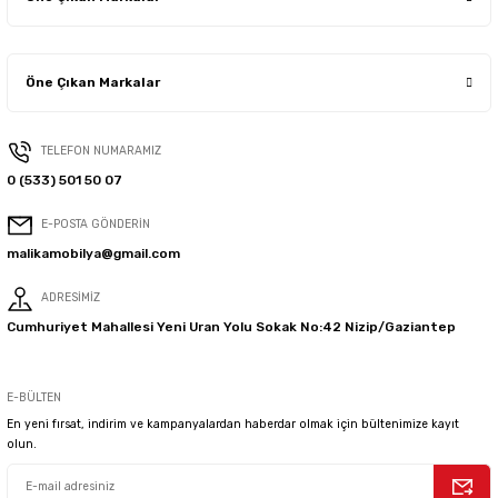
Öne Çıkan Markalar
TELEFON NUMARAMIZ
0 (533) 501 50 07
E-POSTA GÖNDERİN
malikamobilya@gmail.com
ADRESİMİZ
Cumhuriyet Mahallesi Yeni Uran Yolu Sokak No:42 Nizip/Gaziantep
E-BÜLTEN
En yeni fırsat, indirim ve kampanyalardan haberdar olmak için bültenimize kayıt
olun.