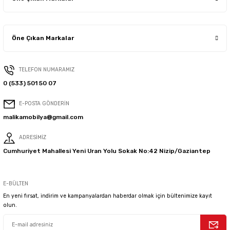
Öne Çıkan Markalar
TELEFON NUMARAMIZ
0 (533) 501 50 07
E-POSTA GÖNDERİN
malikamobilya@gmail.com
ADRESİMİZ
Cumhuriyet Mahallesi Yeni Uran Yolu Sokak No:42 Nizip/Gaziantep
E-BÜLTEN
En yeni fırsat, indirim ve kampanyalardan haberdar olmak için bültenimize kayıt
olun.