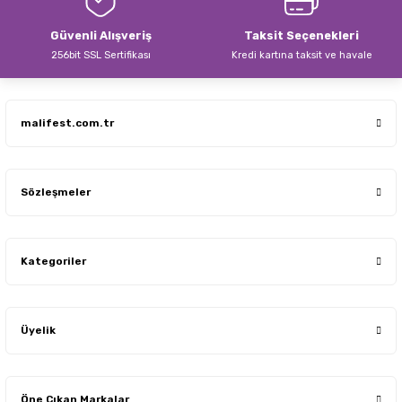
Güvenli Alışveriş
Taksit Seçenekleri
256bit SSL Sertifikası
Kredi kartına taksit ve havale
malifest.com.tr
Sözleşmeler
Kategoriler
Üyelik
Öne Çıkan Markalar