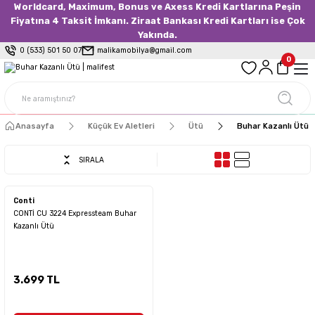
Worldcard, Maximum, Bonus ve Axess Kredi Kartlarına Peşin
Fiyatına 4 Taksit İmkanı. Ziraat Bankası Kredi Kartları ise Çok
Yakında.
0 (533) 501 50 07
malikamobilya@gmail.com
0
Anasayfa
Küçük Ev Aletleri
Ütü
Buhar Kazanlı Ütü
SIRALA
Conti
CONTİ CU 3224 Expressteam Buhar
Kazanlı Ütü
3.699 TL