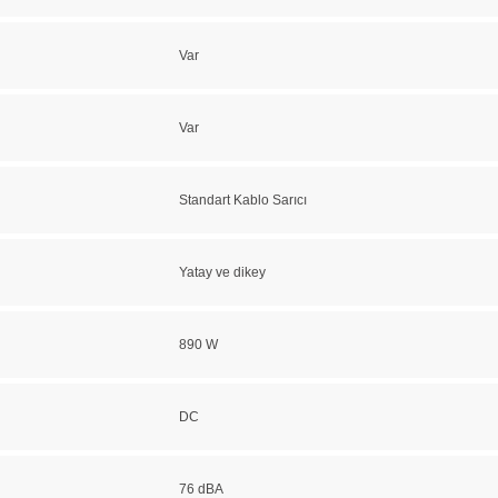
Var
Var
Standart Kablo Sarıcı
Yatay ve dikey
890 W
DC
76 dBA