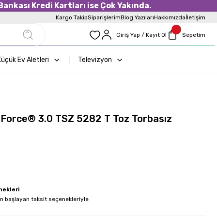
ankası Kredi Kartları ise Çok Yakında.
Kargo Takip
Siparişlerim
Blog Yazıları
Hakkımızda
İletişim
Giriş Yap / Kayıt Ol
Sepetim
üçük Ev Aletleri
Televizyon
aForce® 3.0 TSZ 5282 T Toz Torbasız
nekleri
en başlayan taksit seçenekleriyle