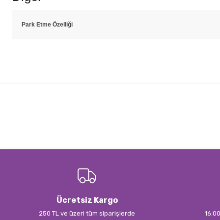
Park Etme Özelliği
Bu ürünün fiyat bilgisi, resim, ürün açıklamalarında ve diğer konulard
Görüş ve önerileriniz için teşekkür ederiz.
Ürün resmi kalitesiz, bozuk veya görüntülenemiyor.
Ürün açıklamasında eksik bilgiler bulunuyor.
Ürün bilgilerinde hatalar bulunuyor.
Ürün fiyatı diğer sitelerden daha pahalı.
Bu ürüne benzer farklı alternatifler olmalı.
Ücretsiz Kargo
250 TL ve üzeri tüm siparişlerde
16:00