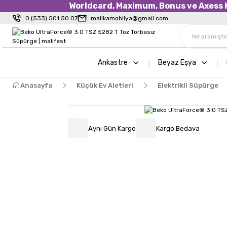
Worldcard, Maximum, Bonus ve Axess Kr
0 (533) 501 50 07
malikamobilya@gmail.com
Ankastre
Beyaz Eşya
Anasayfa
Küçük Ev Aletleri
Elektrikli Süpürge
Aynı Gün Kargo
Kargo Bedava