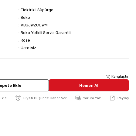
Elektrikli Süpürge
Beko
VB3JWZCQWM
Beko Yetkili Servis Garantili
Rose
Ücretsiz
Karşılaştır
epete Ekle
Hemen Al
Fiyatı Düşünce Haber Ver
Yorum Yaz
Paylaş