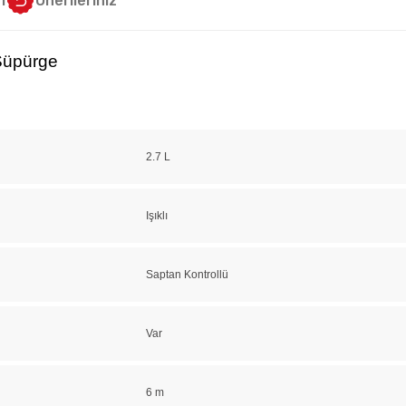
i
Önerileriniz
Süpürge
2.7 L
Işıklı
Saptan Kontrollü
Var
6 m