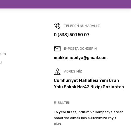
TELEFON NUMARAMIZ
0 (533) 501 50 07
E-POSTA GÖNDERİN
tum
malikamobilya@gmail.com
u
ADRESİMİZ
Cumhuriyet Mahallesi Yeni Uran
Yolu Sokak No:42 Nizip/Gaziantep
E-BÜLTEN
En yeni fırsat, indirim ve kampanyalardan
haberdar olmak için bültenimize kayıt
olun.