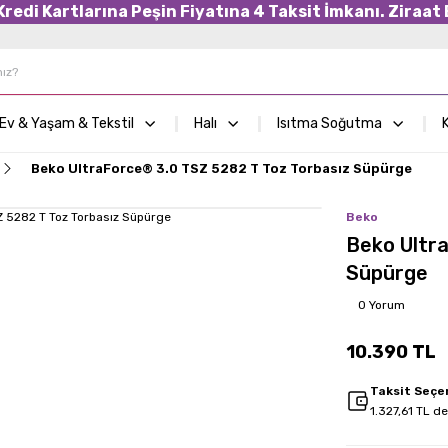
edi Kartlarına Peşin Fiyatına 4 Taksit İmkanı. Ziraat B
Ev & Yaşam & Tekstil
Halı
Isıtma Soğutma
K
Beko UltraForce® 3.0 TSZ 5282 T Toz Torbasız Süpürge
Beko
Beko Ultr
Süpürge
0 Yorum
10.390 TL
Taksit Seçe
1.327,61 TL d