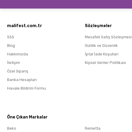
malifest.com.tr
Sözleşmeler
SSS
Mesafeli Satış Sözleşmesi
Blog
Gizlilik ve Güvenlik
Hakkımızda
İptal İade Koşullari
İletişim
Kişisel Veriler Politikası
Özel Sipariş
Banka Hesapları
Havale Bildirim Formu
Öne Çıkan Markalar
Öne Çıkan Markalar
Beko
Remetta