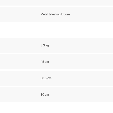
Metal teleskopik boru
8.3 kg
45 cm
30.5 cm
30 cm