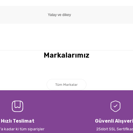
Yatay ve dikey
a yetersiz gördüğünüz noktaları öneri formunu kullanarak tarafımıza iletebi
Bu ürüne ilk yorumu siz yapın!
Markalarımız
Yorum Yaz
Tüm Markalar
Hızlı Teslimat
Güvenli Alışver
’a kadar ki tüm siparişler
256bit SSL Sertifika