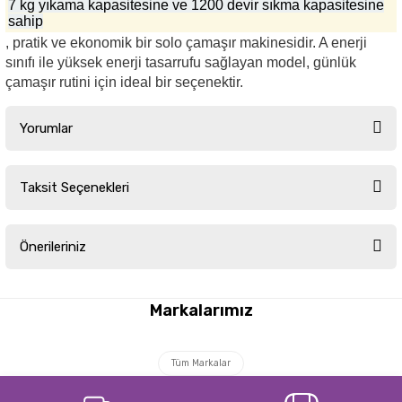
7 kg yıkama kapasitesine ve 1200 devir sıkma kapasitesine
sahip
, pratik ve ekonomik bir solo çamaşır makinesidir. A enerji
sınıfı ile yüksek enerji tasarrufu sağlayan model, günlük
çamaşır rutini için ideal bir seçenektir.
Yorumlar
Taksit Seçenekleri
Bu ürüne ilk yorumu siz yapın!
Önerileriniz
Yorum Yaz
Bu ürünün fiyat bilgisi, resim, ürün açıklamalarında ve diğer konularda
yetersiz gördüğünüz noktaları öneri formunu kullanarak tarafımıza
Markalarımız
iletebilirsiniz.
Görüş ve önerileriniz için teşekkür ederiz.
Tüm Markalar
Ürün resmi kalitesiz, bozuk veya görüntülenemiyor.