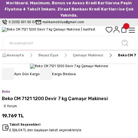
Worldcard, Maximum, Bonus ve Axess Kredi Kartlarına Peşin
Fiyatına 4 Taksit İmkanı. Ziraat Bankası Kredi Kartları ise Çok
Yakında.
0 (533) 501 50 07
malikamobilya@gmail.com
Anasayfa
Beyaz Eşya
Çamaşır Makinesi
Beko CM 712
Aynı Gün Kargo
Kargo Bedava
Beko
Beko CM 7121 1200 Devir 7 kg Çamaşır Makinesi
0 Yorum
19.769 TL
Taksit Seçenekleri
2.526,04 TL den başlayan taksit seçenekleriyle