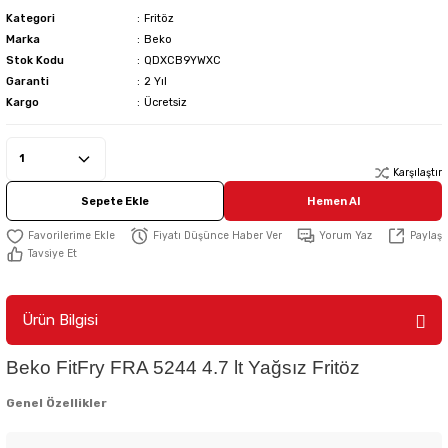
Kategori
Fritöz
Marka
Beko
Stok Kodu
QDXCB9YWXC
Garanti
2 Yıl
Kargo
Ücretsiz
Karşılaştır
Sepete Ekle
Hemen Al
Fiyatı Düşünce Haber Ver
Yorum Yaz
Paylaş
Tavsiye Et
Ürün Bilgisi
Beko FitFry FRA 5244 4.7 lt Yağsız Fritöz
Genel Özellikler