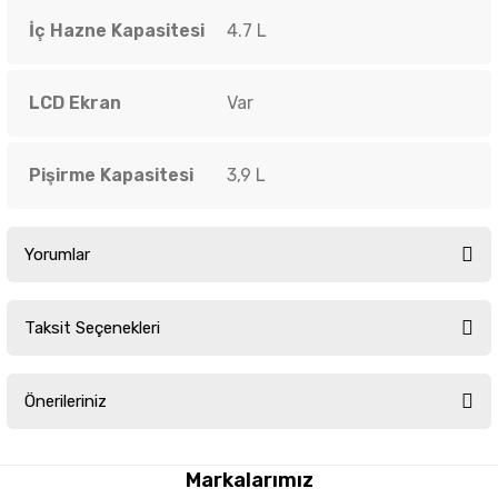
İç Hazne Kapasitesi
4.7 L
LCD Ekran
Var
Pişirme Kapasitesi
3,9 L
Yorumlar
Taksit Seçenekleri
Bu ürüne ilk yorumu siz yapın!
Önerileriniz
Yorum Yaz
Bu ürünün fiyat bilgisi, resim, ürün açıklamalarında ve diğer konularda
yetersiz gördüğünüz noktaları öneri formunu kullanarak tarafımıza
Markalarımız
iletebilirsiniz.