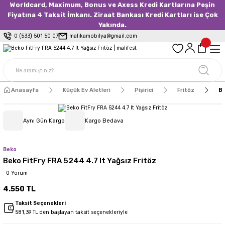
Worldcard, Maximum, Bonus ve Axess Kredi Kartlarına Peşin
Fiyatına 4 Taksit İmkanı. Ziraat Bankası Kredi Kartları ise Çok
Yakında.
0 (533) 501 50 07
malikamobilya@gmail.com
Anasayfa
Küçük Ev Aletleri
Pişirici
Fritöz
Be
Aynı Gün Kargo
Kargo Bedava
Beko
Beko FitFry FRA 5244 4.7 lt Yağsız Fritöz
0 Yorum
4.550 TL
Taksit Seçenekleri
581,39 TL den başlayan taksit seçenekleriyle