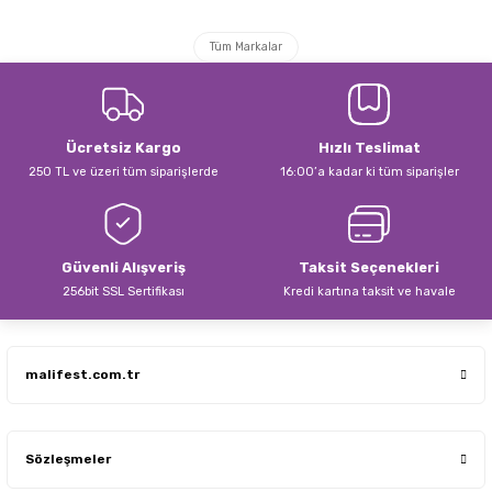
Görüş ve önerileriniz için teşekkür ederiz.
Tüm Markalar
Ürün resmi kalitesiz, bozuk veya görüntülenemiyor.
Ürün açıklamasında eksik bilgiler bulunuyor.
Ürün bilgilerinde hatalar bulunuyor.
Ücretsiz Kargo
Hızlı Teslimat
Ürün fiyatı diğer sitelerden daha pahalı.
250 TL ve üzeri tüm siparişlerde
16:00’a kadar ki tüm siparişler
Bu ürüne benzer farklı alternatifler olmalı.
Güvenli Alışveriş
Taksit Seçenekleri
256bit SSL Sertifikası
Kredi kartına taksit ve havale
Gönder
malifest.com.tr
Sözleşmeler