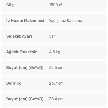
Güç
1500 W
İç Hazne Malzemesi
Yapışmaz Kaplama
Sıcaklık Ayarı
Var
Ağırlık: Paketsiz
4.8 kg
Boyut (cm) (GxYxD)
32.5 cm
Derinlik
26.7 cm
Boyut (cm) (GxYxD)
38.4 cm