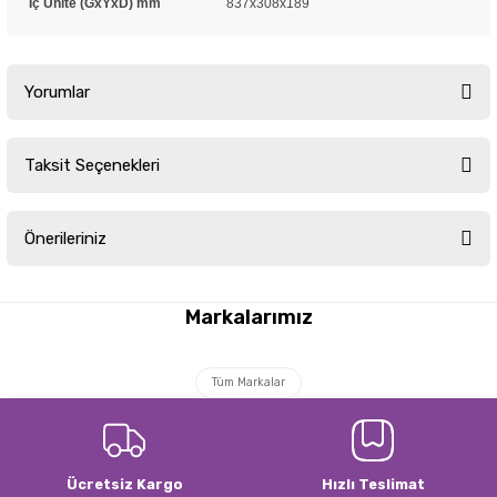
İç Ünite (GxYxD) mm
837x308x189
Yorumlar
Taksit Seçenekleri
Bu ürüne ilk yorumu siz yapın!
Önerileriniz
Yorum Yaz
Bu ürünün fiyat bilgisi, resim, ürün açıklamalarında ve diğer konularda
yetersiz gördüğünüz noktaları öneri formunu kullanarak tarafımıza
Markalarımız
iletebilirsiniz.
Görüş ve önerileriniz için teşekkür ederiz.
Tüm Markalar
Ürün resmi kalitesiz, bozuk veya görüntülenemiyor.
Ürün açıklamasında eksik bilgiler bulunuyor.
Ürün bilgilerinde hatalar bulunuyor.
Ücretsiz Kargo
Hızlı Teslimat