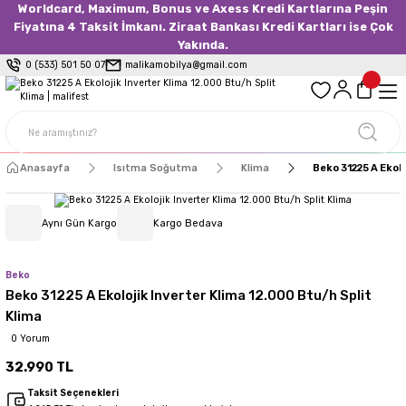
Worldcard, Maximum, Bonus ve Axess Kredi Kartlarına Peşin
Fiyatına 4 Taksit İmkanı. Ziraat Bankası Kredi Kartları ise Çok
Yakında.
0 (533) 501 50 07
malikamobilya@gmail.com
Anasayfa
Isıtma Soğutma
Klima
Beko 31225 A Ekolo
Aynı Gün Kargo
Kargo Bedava
Beko
Beko 31225 A Ekolojik Inverter Klima 12.000 Btu/h Split
Klima
0 Yorum
32.990 TL
Taksit Seçenekleri