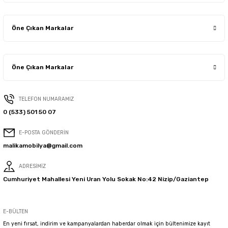
Öne Çıkan Markalar
Öne Çıkan Markalar
TELEFON NUMARAMIZ
0 (533) 501 50 07
E-POSTA GÖNDERİN
malikamobilya@gmail.com
ADRESİMİZ
Cumhuriyet Mahallesi Yeni Uran Yolu Sokak No:42 Nizip/Gaziantep
E-BÜLTEN
En yeni fırsat, indirim ve kampanyalardan haberdar olmak için bültenimize kayıt