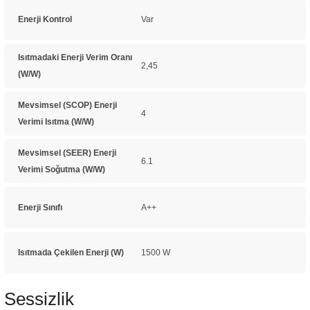
Enerji Kontrol
Var
Isıtmadaki Enerji Verim Oranı
2,45
(W/W)
Mevsimsel (SCOP) Enerji
4
Verimi Isıtma (W/W)
Mevsimsel (SEER) Enerji
6.1
Verimi Soğutma (W/W)
Enerji Sınıfı
A++
Isıtmada Çekilen Enerji (W)
1500 W
Sessizlik