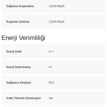
Soğutma Kapasitesi
12000 Btu/h
Kapasite (Isıtma)
12000 Btu/h
Enerji Verimliliği
Enerji Sınıfı
A++
Enerji Sınıfı-Isıtma
A+
Soğutucu Akışkan
R32
Anlık Tüketim Göstergesi
Var