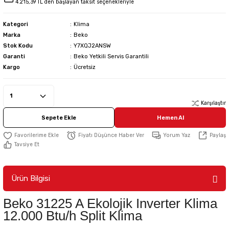
4.215,39 TL den başlayan taksit seçenekleriyle
Kategori
Klima
Marka
Beko
Stok Kodu
Y7XQJ2ANSW
Garanti
Beko Yetkili Servis Garantili
Kargo
Ücretsiz
Karşılaştır
Sepete Ekle
Hemen Al
Fiyatı Düşünce Haber Ver
Yorum Yaz
Paylaş
Tavsiye Et
Ürün Bilgisi
Beko 31225 A Ekolojik Inverter Klima
12.000 Btu/h Split Klima