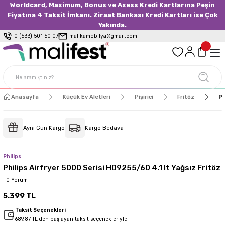
Worldcard, Maximum, Bonus ve Axess Kredi Kartlarına Peşin
Fiyatına 4 Taksit İmkanı. Ziraat Bankası Kredi Kartları ise Çok
Yakında.
0 (533) 501 50 07
malikamobilya@gmail.com
Anasayfa
Küçük Ev Aletleri
Pişirici
Fritöz
Ph
Aynı Gün Kargo
Kargo Bedava
Philips
Philips Airfryer 5000 Serisi HD9255/60 4.1 lt Yağsız Fritöz
0 Yorum
5.399 TL
Taksit Seçenekleri
689,87 TL den başlayan taksit seçenekleriyle