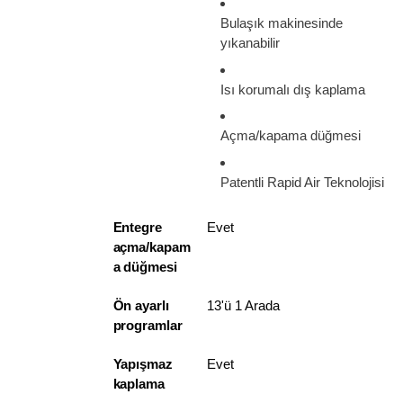
Bulaşık makinesinde
yıkanabilir
Isı korumalı dış kaplama
Açma/kapama düğmesi
Patentli Rapid Air Teknolojisi
Entegre
Evet
açma/kapam
a düğmesi
Ön ayarlı
13'ü 1 Arada
programlar
Yapışmaz
Evet
kaplama