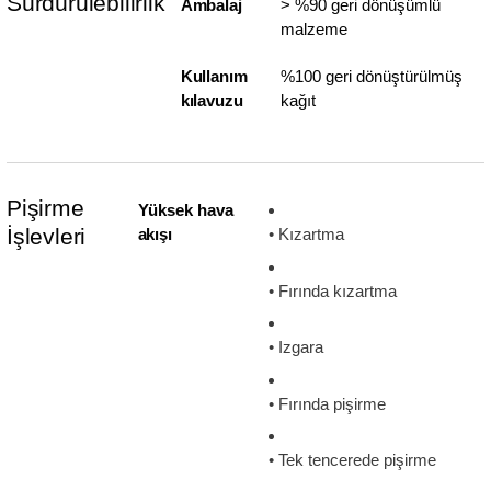
Sürdürülebilirlik
Ambalaj
> %90 geri dönüşümlü
malzeme
Kullanım
%100 geri dönüştürülmüş
kılavuzu
kağıt
Pişirme
Yüksek hava
İşlevleri
akışı
• Kızartma
• Fırında kızartma
• Izgara
• Fırında pişirme
• Tek tencerede pişirme