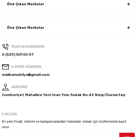
Öne Çıkan Markalar
Öne Çıkan Markalar
TELEFON NUMARAMIZ
0 (533) 501 50 07
E-POSTA GÖNDERİN
malikamobilya@gmail.com
ADRESİMİZ
Cumhuriyet Mahallesi Yeni Uran Yolu Sokak No:42 Nizip/Gaziantep
E-BÜLTEN
En yeni fırsat, indirim ve kampanyalardan haberdar olmak için bültenimize kayıt
olun.