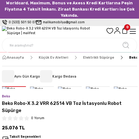
Worldcard, Maximum, Bonus ve Axess Kredi Kartlarına Peşin
Fiyatına 4 Taksit İmkanı. Ziraat Bankası Kredi Kartları ise Çok
Yakında.
0 (533) 501 50 07
malikamobilya@gmail.com
0
Anasayfa
Küçük Ev Aletleri
Elektrikli Süpürge
Beko 
Aynı Gün Kargo
Kargo Bedava
Beko
Beko Robo-X 3.2 VRR 62514 VB Toz İstasyonlu Robot
Süpürge
0 Yorum
25.076 TL
Taksit Seçenekleri