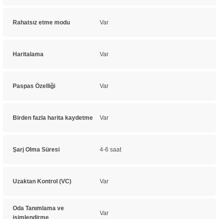
Rahatsız etme modu
Var
Haritalama
Var
Paspas Özelliği
Var
Birden fazla harita kaydetme
Var
Şarj Olma Süresi
4-6 saat
Uzaktan Kontrol (VC)
Var
Oda Tanımlama ve
Var
isimlendirme