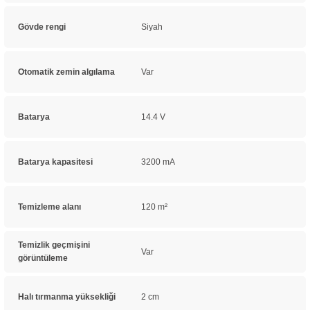
Gövde rengi
Siyah
Otomatik zemin algılama
Var
Batarya
14.4 V
Batarya kapasitesi
3200 mA
Temizleme alanı
120 m²
Temizlik geçmişini
Var
görüntüleme
Halı tırmanma yüksekliği
2 cm