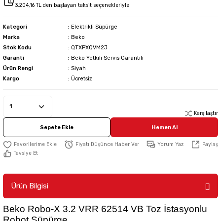
3.204,16 TL den başlayan taksit seçenekleriyle
Kategori
Elektrikli Süpürge
Marka
Beko
Stok Kodu
QTXPXQVM2J
Garanti
Beko Yetkili Servis Garantili
Ürün Rengi
Siyah
Kargo
Ücretsiz
Karşılaştır
Sepete Ekle
Hemen Al
Fiyatı Düşünce Haber Ver
Yorum Yaz
Paylaş
Tavsiye Et
Ürün Bilgisi
Beko Robo-X 3.2 VRR 62514 VB Toz İstasyonlu
Robot Süpürge