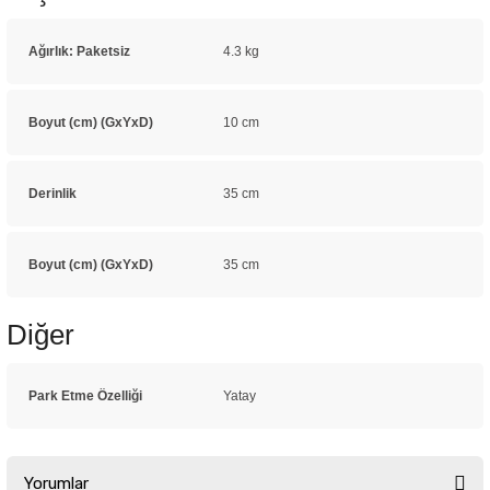
Ağırlık: Paketsiz
4.3 kg
Boyut (cm) (GxYxD)
10 cm
Derinlik
35 cm
Boyut (cm) (GxYxD)
35 cm
Diğer
Park Etme Özelliği
Yatay
Yorumlar