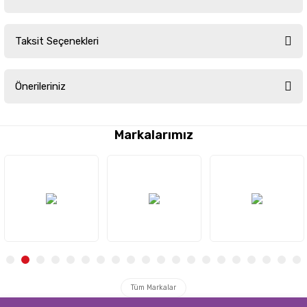
Taksit Seçenekleri
Bu ürüne ilk yorumu siz yapın!
Önerileriniz
Yorum Yaz
Bu ürünün fiyat bilgisi, resim, ürün açıklamalarında ve diğer konularda
yetersiz gördüğünüz noktaları öneri formunu kullanarak tarafımıza
Markalarımız
iletebilirsiniz.
Görüş ve önerileriniz için teşekkür ederiz.
Ürün resmi kalitesiz, bozuk veya görüntülenemiyor.
Ürün açıklamasında eksik bilgiler bulunuyor.
Ürün bilgilerinde hatalar bulunuyor.
Ürün fiyatı diğer sitelerden daha pahalı.
Bu ürüne benzer farklı alternatifler olmalı.
Tüm Markalar