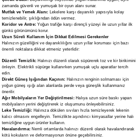
zamanda güvenli ve yumuşak bir oyun alanı sunar.
Mutfak ve Yemek Alanı:
Lekelere karşı dayanıklı yapısıyla kolay
temizlenebilir, şıklığından ödün vermez.
Koridor ve Antre:
Yoğun trafiğe karşı dirençli yüzeyi ile uzun yıllar ilk
günkü görünümünü korur.
Uzun Süreli Kullanım İçin Dikkat Edilmesi Gerekenler
Halınızın güzelliğini ve dayanıklılığını uzun yıllar koruması için bazı
önemli noktalara dikkat etmeniz yeterlidir:
Düzenli Temizlik:
Halınızı düzenli olarak süpürerek toz ve kir birikimini
önleyin. Elektrikli süpürge kullanırken yumuşak uçlu aparatlar tercih
edin.
Direkt Güneş Işığından Kaçının:
Halınızın renginin solmaması için
yoğun güneş ışığı alan alanlarda perde veya güneşlik kullanmanız
önerilir.
Ağır Mobilyaların Yer Değiştirilmesi:
Halıya uzun süre baskı yapan
mobilyaların yerini değiştirerek iz oluşumunu önleyebilirsiniz.
Leke Temizliği:
Halınıza dökülen sıvıları hızla temizleyerek lekenin
kalıcı olmasını engelleyin. Temizlikte aşındırıcı kimyasallar yerine halı
temizliğine uygun ürünler kullanın.
Havalandırma:
Nemli ortamlarda halınızı düzenli olarak havalandırarak
kötü kokuların ve deformasyonun önüne geçebilirsiniz.