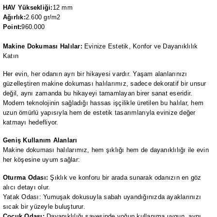
HAV Yüksekliği:
12 mm
Ağırlık:
2.600 gr/m2
Point:
960.000
Makine Dokuması Halılar:
Evinize Estetik, Konfor ve Dayanıklılık
Katın
Her evin, her odanın ayrı bir hikayesi vardır. Yaşam alanlarınızı
güzelleştiren makine dokuması halılarımız, sadece dekoratif bir unsur
değil, aynı zamanda bu hikayeyi tamamlayan birer sanat eseridir.
Modern teknolojinin sağladığı hassas işçilikle üretilen bu halılar, hem
uzun ömürlü yapısıyla hem de estetik tasarımlarıyla evinize değer
katmayı hedefliyor.
Geniş Kullanım Alanları
Makine dokuması halılarımız, hem şıklığı hem de dayanıklılığı ile evin
her köşesine uyum sağlar:
Oturma Odası:
Şıklık ve konforu bir arada sunarak odanızın en göz
alıcı detayı olur.
Yatak Odası: Yumuşak dokusuyla sabah uyandığınızda ayaklarınızı
sıcak bir yüzeyle buluşturur.
Çocuk Odası:
Dayanıklılığı sayesinde yoğun kullanıma uygun, aynı