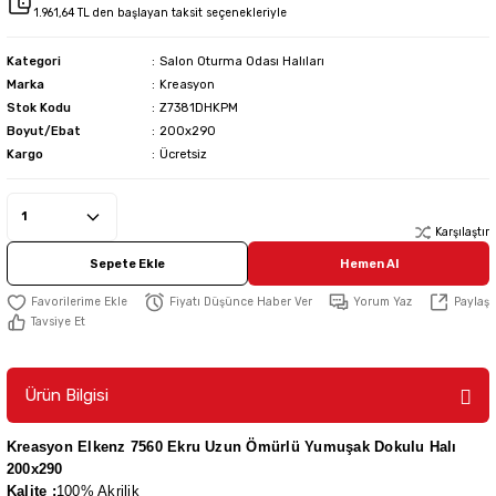
1.961,64 TL den başlayan taksit seçenekleriyle
Kategori
Salon Oturma Odası Halıları
Marka
Kreasyon
Stok Kodu
Z7381DHKPM
Boyut/Ebat
200x290
Kargo
Ücretsiz
Karşılaştır
Sepete Ekle
Hemen Al
Fiyatı Düşünce Haber Ver
Yorum Yaz
Paylaş
Tavsiye Et
Ürün Bilgisi
Kreasyon Elkenz 7560 Ekru Uzun Ömürlü Yumuşak Dokulu Halı
200x290
Kalite :
100% Akrilik