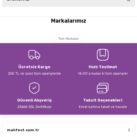
Yorum Yaz
Bu ürünün fiyat bilgisi, resim, ürün açıklamalarında ve diğer konularda
yetersiz gördüğünüz noktaları öneri formunu kullanarak tarafımıza
Markalarımız
iletebilirsiniz.
Görüş ve önerileriniz için teşekkür ederiz.
Tüm Markalar
Ürün resmi kalitesiz, bozuk veya görüntülenemiyor.
Ürün açıklamasında eksik bilgiler bulunuyor.
Ürün bilgilerinde hatalar bulunuyor.
Ücretsiz Kargo
Hızlı Teslimat
Ürün fiyatı diğer sitelerden daha pahalı.
250 TL ve üzeri tüm siparişlerde
16:00’a kadar ki tüm siparişler
Bu ürüne benzer farklı alternatifler olmalı.
Güvenli Alışveriş
Taksit Seçenekleri
256bit SSL Sertifikası
Kredi kartına taksit ve havale
Gönder
malifest.com.tr