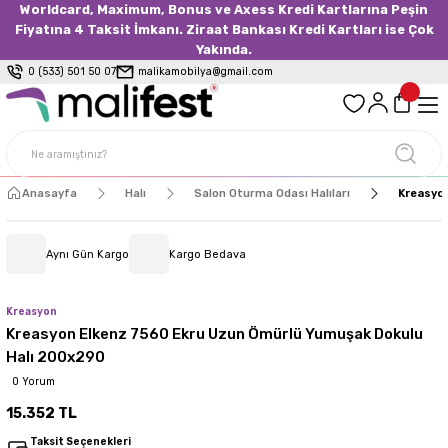
Worldcard, Maximum, Bonus ve Axess Kredi Kartlarına Peşin
Fiyatına 4 Taksit İmkanı. Ziraat Bankası Kredi Kartları ise Çok
Yakında.
0 (533) 501 50 07
malikamobilya@gmail.com
Anasayfa
Halı
Salon Oturma Odası Halıları
Kreasyon
Aynı Gün Kargo
Kargo Bedava
Kreasyon
Kreasyon Elkenz 7560 Ekru Uzun Ömürlü Yumuşak Dokulu
Halı 200x290
0 Yorum
15.352 TL
Taksit Seçenekleri