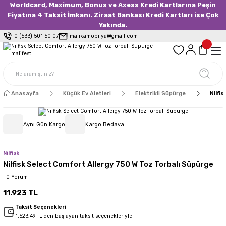
Worldcard, Maximum, Bonus ve Axess Kredi Kartlarına Peşin
Fiyatına 4 Taksit İmkanı. Ziraat Bankası Kredi Kartları ise Çok
Yakında.
0 (533) 501 50 07
malikamobilya@gmail.com
Anasayfa
Küçük Ev Aletleri
Elektrikli Süpürge
Nilfi
Aynı Gün Kargo
Kargo Bedava
Nilfisk
Nilfisk Select Comfort Allergy 750 W Toz Torbalı Süpürge
0 Yorum
11.923 TL
Taksit Seçenekleri
1.523,49 TL den başlayan taksit seçenekleriyle