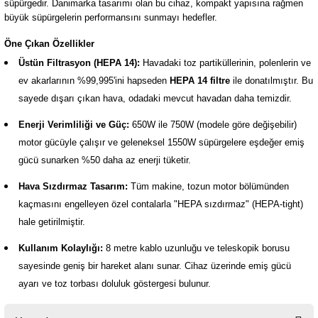
süpürgedir. Danimarka tasarımı olan bu cihaz, kompakt yapısına rağmen
büyük süpürgelerin performansını sunmayı hedefler.
Öne Çıkan Özellikler
Üstün Filtrasyon (HEPA 14):
Havadaki toz partiküllerinin, polenlerin ve
ev akarlarının %99,995'ini hapseden
HEPA 14 filtre
ile donatılmıştır. Bu
sayede dışarı çıkan hava, odadaki mevcut havadan daha temizdir.
Enerji Verimliliği ve Güç:
650W ile 750W (modele göre değişebilir)
motor gücüyle çalışır ve geleneksel 1550W süpürgelere eşdeğer emiş
gücü sunarken %50 daha az enerji tüketir.
Hava Sızdırmaz Tasarım:
Tüm makine, tozun motor bölümünden
kaçmasını engelleyen özel contalarla "HEPA sızdırmaz" (HEPA-tight)
hale getirilmiştir.
Kullanım Kolaylığı:
8 metre kablo uzunluğu ve teleskopik borusu
sayesinde geniş bir hareket alanı sunar. Cihaz üzerinde emiş gücü
ayarı ve toz torbası doluluk göstergesi bulunur.