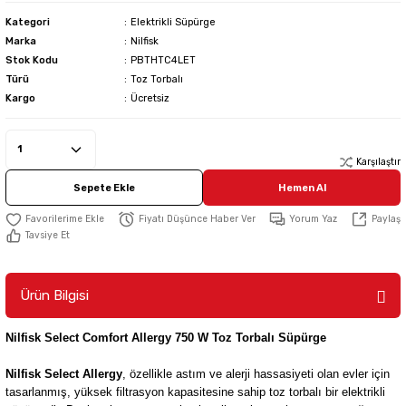
Kategori
Elektrikli Süpürge
Marka
Nilfisk
Stok Kodu
PBTHTC4LET
Türü
Toz Torbalı
Kargo
Ücretsiz
Karşılaştır
Sepete Ekle
Hemen Al
Fiyatı Düşünce Haber Ver
Yorum Yaz
Paylaş
Tavsiye Et
Ürün Bilgisi
Nilfisk Select Comfort Allergy 750 W Toz Torbalı Süpürge
Nilfisk Select Allergy
,
özellikle astım ve alerji hassasiyeti olan evler için
tasarlanmış, yüksek filtrasyon kapasitesine sahip toz torbalı bir elektrikli