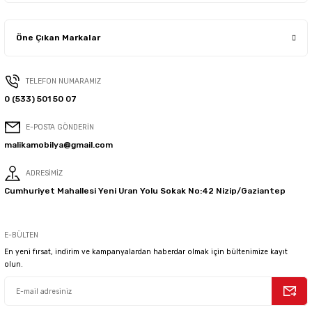
Öne Çıkan Markalar
TELEFON NUMARAMIZ
0 (533) 501 50 07
E-POSTA GÖNDERİN
malikamobilya@gmail.com
ADRESİMİZ
Cumhuriyet Mahallesi Yeni Uran Yolu Sokak No:42 Nizip/Gaziantep
E-BÜLTEN
En yeni fırsat, indirim ve kampanyalardan haberdar olmak için bültenimize kayıt
olun.