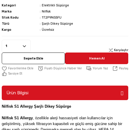
Kategori
Elektrikli Süpürge
Marka
Nilfisk
Stok Kodu
1T2P9NS5FU
Türü
Şarjlı Dikey Süpürge
Kargo
Ücretsiz
Karşılaştır
Sepete Ekle
Hemen Al
Fiyatı Düşünce Haber Ver
Yorum Yaz
Paylaş
Tavsiye Et
Ürün Bilgisi
Nilfisk S1 Allergy Şarjlı Dikey Süpürge
Nilfisk S1 Allergy
, özellikle alerji hassasiyeti olan kullanıcılar için
geliştirilmiş, yüksek filtrasyon kapasiteli ve güçlü emiş gücüne sahip bir
dikey şarjlı süpürgedir. Danimarka menşeli olan bu cihaz, HEPA 14