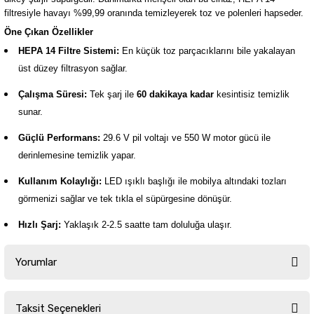
filtresiyle havayı %99,99 oranında temizleyerek toz ve polenleri hapseder.
Öne Çıkan Özellikler
HEPA 14 Filtre Sistemi:
En küçük toz parçacıklarını bile yakalayan
üst düzey filtrasyon sağlar.
Çalışma Süresi:
Tek şarj ile
60 dakikaya kadar
kesintisiz temizlik
sunar.
Güçlü Performans:
29.6 V pil voltajı ve 550 W motor gücü ile
derinlemesine temizlik yapar.
Kullanım Kolaylığı:
LED ışıklı başlığı ile mobilya altındaki tozları
görmenizi sağlar ve tek tıkla el süpürgesine dönüşür.
Hızlı Şarj:
Yaklaşık 2-2.5 saatte tam doluluğa ulaşır.
Yorumlar
Taksit Seçenekleri