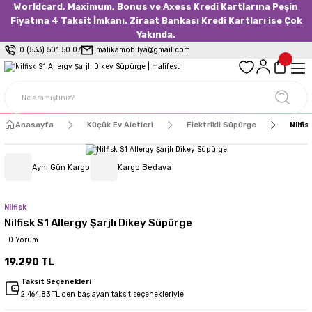
Worldcard, Maximum, Bonus ve Axess Kredi Kartlarına Peşin
Fiyatına 4 Taksit İmkanı. Ziraat Bankası Kredi Kartları ise Çok
Yakında.
0 (533) 501 50 07
malikamobilya@gmail.com
Anasayfa
Küçük Ev Aletleri
Elektrikli Süpürge
Nilfis
Aynı Gün Kargo
Kargo Bedava
Nilfisk
Nilfisk S1 Allergy Şarjlı Dikey Süpürge
0 Yorum
19.290 TL
Taksit Seçenekleri
2.464,83 TL den başlayan taksit seçenekleriyle