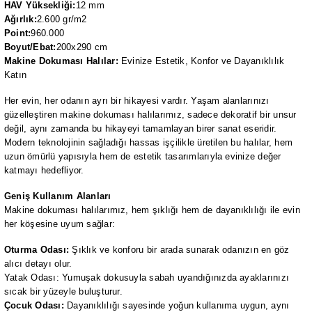
HAV Yüksekliği:
12 mm
Ağırlık:
2.600 gr/m2
Point:
960.000
Boyut/Ebat:
200x290 cm
Makine Dokuması Halılar:
Evinize Estetik, Konfor ve Dayanıklılık
Katın
Her evin, her odanın ayrı bir hikayesi vardır. Yaşam alanlarınızı
güzelleştiren makine dokuması halılarımız, sadece dekoratif bir unsur
değil, aynı zamanda bu hikayeyi tamamlayan birer sanat eseridir.
Modern teknolojinin sağladığı hassas işçilikle üretilen bu halılar, hem
uzun ömürlü yapısıyla hem de estetik tasarımlarıyla evinize değer
katmayı hedefliyor.
Geniş Kullanım Alanları
Makine dokuması halılarımız, hem şıklığı hem de dayanıklılığı ile evin
her köşesine uyum sağlar:
Oturma Odası:
Şıklık ve konforu bir arada sunarak odanızın en göz
alıcı detayı olur.
Yatak Odası: Yumuşak dokusuyla sabah uyandığınızda ayaklarınızı
sıcak bir yüzeyle buluşturur.
Çocuk Odası:
Dayanıklılığı sayesinde yoğun kullanıma uygun, aynı