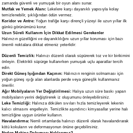
zamanda güvenli ve yumuşak bir oyun alanı sunar.
Mutfak ve Yemek Alanı:
Lekelere karşı dayanıklı yapısıyla kolay
temizlenebilir, şıklığından ödün vermez.
Koridor ve Antre:
Yoğun trafiğe karşı dirençli yüzeyi ile uzun yıllar ilk
günkü görünümünü korur.
Uzun Süreli Kullanım İçin Dikkat Edilmesi Gerekenler
Halınızın güzelliğini ve dayanıklılığını uzun yıllar koruması için bazı
önemli noktalara dikkat etmeniz yeterlidir:
Düzenli Temizlik:
Halınızı düzenli olarak süpürerek toz ve kir birikimini
önleyin. Elektrikli süpürge kullanırken yumuşak uçlu aparatlar tercih
edin.
Direkt Güneş Işığından Kaçının:
Halınızın renginin solmaması için
yoğun güneş ışığı alan alanlarda perde veya güneşlik kullanmanız
önerilir.
Ağır Mobilyaların Yer Değiştirilmesi:
Halıya uzun süre baskı yapan
mobilyaların yerini değiştirerek iz oluşumunu önleyebilirsiniz.
Leke Temizliği:
Halınıza dökülen sıvıları hızla temizleyerek lekenin
kalıcı olmasını engelleyin. Temizlikte aşındırıcı kimyasallar yerine halı
temizliğine uygun ürünler kullanın.
Havalandırma:
Nemli ortamlarda halınızı düzenli olarak havalandırarak
kötü kokuların ve deformasyonun önüne geçebilirsiniz.
Neden Makine Dokuması Halılarımız?