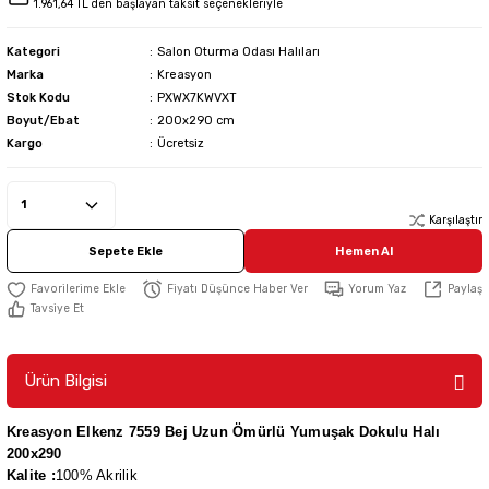
1.961,64 TL den başlayan taksit seçenekleriyle
Kategori
Salon Oturma Odası Halıları
Marka
Kreasyon
Stok Kodu
PXWX7KWVXT
Boyut/Ebat
200x290 cm
Kargo
Ücretsiz
Karşılaştır
Sepete Ekle
Hemen Al
Fiyatı Düşünce Haber Ver
Yorum Yaz
Paylaş
Tavsiye Et
Ürün Bilgisi
Kreasyon Elkenz 7559 Bej Uzun Ömürlü Yumuşak Dokulu Halı
200x290
Kalite :
100% Akrilik