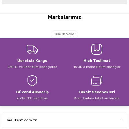
Bu ürünün fiyat bilgisi, resim, ürün açıklamalarında ve diğer konularda
yetersiz gördüğünüz noktaları öneri formunu kullanarak tarafımıza
Markalarımız
iletebilirsiniz.
Görüş ve önerileriniz için teşekkür ederiz.
Tüm Markalar
Ürün resmi kalitesiz, bozuk veya görüntülenemiyor.
Ürün açıklamasında eksik bilgiler bulunuyor.
Ürün bilgilerinde hatalar bulunuyor.
Ücretsiz Kargo
Hızlı Teslimat
Ürün fiyatı diğer sitelerden daha pahalı.
250 TL ve üzeri tüm siparişlerde
16:00’a kadar ki tüm siparişler
Bu ürüne benzer farklı alternatifler olmalı.
Güvenli Alışveriş
Taksit Seçenekleri
256bit SSL Sertifikası
Kredi kartına taksit ve havale
Gönder
malifest.com.tr