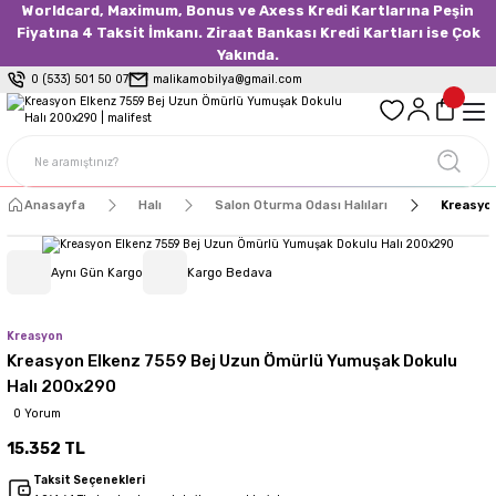
Worldcard, Maximum, Bonus ve Axess Kredi Kartlarına Peşin
Fiyatına 4 Taksit İmkanı. Ziraat Bankası Kredi Kartları ise Çok
Yakında.
0 (533) 501 50 07
malikamobilya@gmail.com
Anasayfa
Halı
Salon Oturma Odası Halıları
Kreasyon
Aynı Gün Kargo
Kargo Bedava
Kreasyon
Kreasyon Elkenz 7559 Bej Uzun Ömürlü Yumuşak Dokulu
Halı 200x290
0 Yorum
15.352 TL
Taksit Seçenekleri