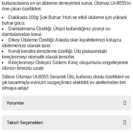
kullanıcılarına en iyi ütüleme deneyimini sunar. Ütümax Ut-8055'in
öne çıkan özellikleri:
Dakikada 100g Şok Buhar: Hızlı ve etkili ütüleme için yüksek
buhar gücü.
Damlatmama Özelliği: Ütüyü kullandığınız yüzeyi su
damlalarından korur.
Dikey Ütüleme Özelliği: Askıda olan kıyafetlerinizi kolayca
ütülemenize olanak tanır.
Kendi kendini temizleme özelliği: Ütü plakasındaki
kireçlenmeyi otomatik olarak temizler.
Kireçlenmeyi Önleyici Sistem: Kireç oluşumunu engelleyerek
ütünün ömrünü uzatır.
Stilevs Ütümax Ut-8055 Seramik Ütü, kullanıcı dostu özellikleri ve
şık tasarımıyla evinizin vazgeçilmez elektrikli ev aletlerinden biri
olmaya aday!
Yorumlar
Taksit Seçenekleri
Bu ürüne ilk yorumu siz yapın!