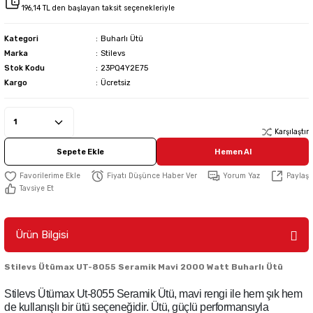
196,14 TL den başlayan taksit seçenekleriyle
Kategori
Buharlı Ütü
Marka
Stilevs
Stok Kodu
23PQ4Y2E75
Kargo
Ücretsiz
Karşılaştır
Sepete Ekle
Hemen Al
Fiyatı Düşünce Haber Ver
Yorum Yaz
Paylaş
Tavsiye Et
Ürün Bilgisi
Stilevs Ütümax UT-8055 Seramik Mavi 2000 Watt Buharlı Ütü
Stilevs Ütümax Ut-8055 Seramik Ütü, mavi rengi ile hem şık hem
de kullanışlı bir ütü seçeneğidir. Ütü, güçlü performansıyla