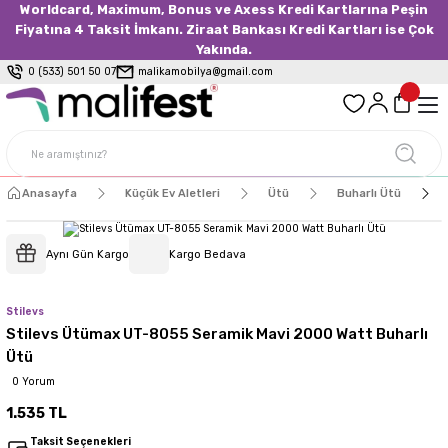
Worldcard, Maximum, Bonus ve Axess Kredi Kartlarına Peşin
Fiyatına 4 Taksit İmkanı. Ziraat Bankası Kredi Kartları ise Çok
Yakında.
0 (533) 501 50 07
malikamobilya@gmail.com
Anasayfa
Küçük Ev Aletleri
Ütü
Buharlı Ütü
Aynı Gün Kargo
Kargo Bedava
Stilevs
Stilevs Ütümax UT-8055 Seramik Mavi 2000 Watt Buharlı
Ütü
0 Yorum
1.535 TL
Taksit Seçenekleri