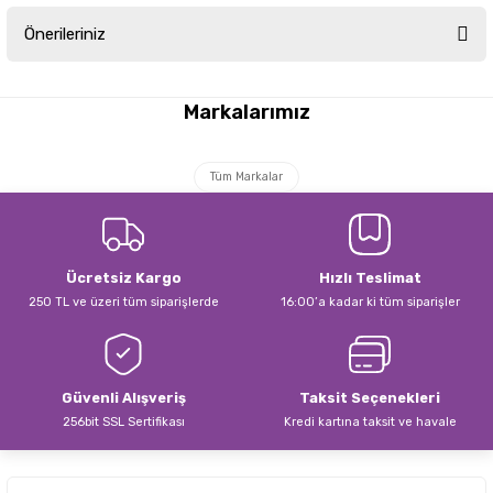
Önerileriniz
Yorum Yaz
Bu ürünün fiyat bilgisi, resim, ürün açıklamalarında ve diğer konularda
yetersiz gördüğünüz noktaları öneri formunu kullanarak tarafımıza
Markalarımız
iletebilirsiniz.
Görüş ve önerileriniz için teşekkür ederiz.
Tüm Markalar
Ürün resmi kalitesiz, bozuk veya görüntülenemiyor.
Ürün açıklamasında eksik bilgiler bulunuyor.
Ürün bilgilerinde hatalar bulunuyor.
Ücretsiz Kargo
Hızlı Teslimat
Ürün fiyatı diğer sitelerden daha pahalı.
250 TL ve üzeri tüm siparişlerde
16:00’a kadar ki tüm siparişler
Bu ürüne benzer farklı alternatifler olmalı.
Güvenli Alışveriş
Taksit Seçenekleri
256bit SSL Sertifikası
Kredi kartına taksit ve havale
Gönder