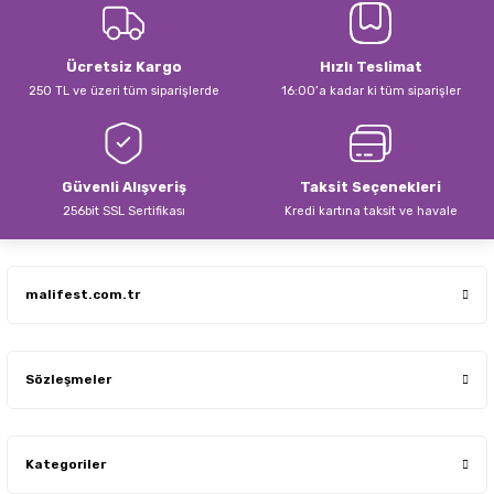
Ücretsiz Kargo
Hızlı Teslimat
250 TL ve üzeri tüm siparişlerde
16:00’a kadar ki tüm siparişler
Güvenli Alışveriş
Taksit Seçenekleri
256bit SSL Sertifikası
Kredi kartına taksit ve havale
malifest.com.tr
Sözleşmeler
Kategoriler