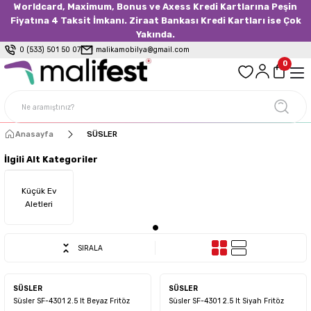
Worldcard, Maximum, Bonus ve Axess Kredi Kartlarına Peşin
Fiyatına 4 Taksit İmkanı. Ziraat Bankası Kredi Kartları ise Çok
Yakında.
0 (533) 501 50 07
malikamobilya@gmail.com
0
Anasayfa
SÜSLER
İlgili Alt Kategoriler
Küçük Ev
Aletleri
SIRALA
SÜSLER
SÜSLER
Süsler SF-4301 2.5 lt Beyaz Fritöz
Süsler SF-4301 2.5 lt Siyah Fritöz