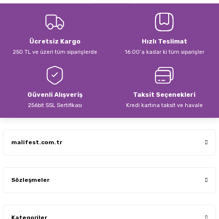
Ürün resmi kalitesiz, bozuk veya görüntülenemiyor.
Ürün açıklamasında eksik bilgiler bulunuyor.
Ürün bilgilerinde hatalar bulunuyor.
Ücretsiz Kargo
Hızlı Teslimat
Ürün fiyatı diğer sitelerden daha pahalı.
250 TL ve üzeri tüm siparişlerde
16:00’a kadar ki tüm siparişler
Bu ürüne benzer farklı alternatifler olmalı.
Güvenli Alışveriş
Taksit Seçenekleri
256bit SSL Sertifikası
Kredi kartına taksit ve havale
Gönder
malifest.com.tr
Sözleşmeler
Kategoriler