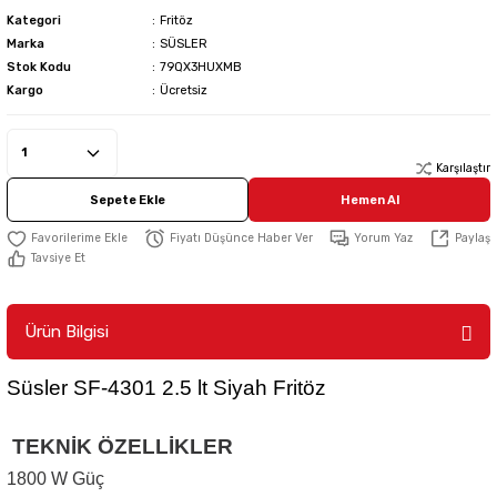
Kategori
Fritöz
Marka
SÜSLER
Stok Kodu
79QX3HUXMB
Kargo
Ücretsiz
Karşılaştır
Sepete Ekle
Hemen Al
Fiyatı Düşünce Haber Ver
Yorum Yaz
Paylaş
Tavsiye Et
Ürün Bilgisi
Süsler SF-4301 2.5 lt Siyah Fritöz
TEKNİK ÖZELLİKLER
1800 W Güç