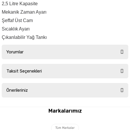
2,5 Litre Kapasite
Mekanik Zaman Ayarı
Şeffaf Üst Cam
Sıcaklık Ayarı
Çıkarılabilir Yağ Tankı
Yorumlar
Taksit Seçenekleri
Bu ürüne ilk yorumu siz yapın!
Önerileriniz
Yorum Yaz
Bu ürünün fiyat bilgisi, resim, ürün açıklamalarında ve diğer konularda
yetersiz gördüğünüz noktaları öneri formunu kullanarak tarafımıza
Markalarımız
iletebilirsiniz.
Görüş ve önerileriniz için teşekkür ederiz.
Tüm Markalar