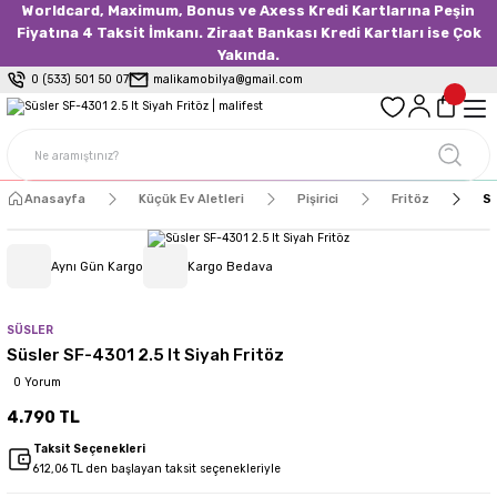
Worldcard, Maximum, Bonus ve Axess Kredi Kartlarına Peşin
Fiyatına 4 Taksit İmkanı. Ziraat Bankası Kredi Kartları ise Çok
Yakında.
0 (533) 501 50 07
malikamobilya@gmail.com
Anasayfa
Küçük Ev Aletleri
Pişirici
Fritöz
Sü
Aynı Gün Kargo
Kargo Bedava
SÜSLER
Süsler SF-4301 2.5 lt Siyah Fritöz
0 Yorum
4.790 TL
Taksit Seçenekleri
612,06 TL den başlayan taksit seçenekleriyle