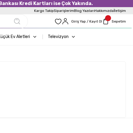
ankası Kredi Kartları ise Çok Yakında.
Kargo Takip
Siparişlerim
Blog Yazıları
Hakkımızda
İletişim
Giriş Yap / Kayıt Ol
Sepetim
üçük Ev Aletleri
Televizyon