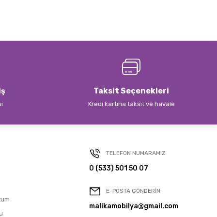
iş
Taksit Seçenekleri
sı
Kredi kartına taksit ve havale
TELEFON NUMARAMIZ
0 (533) 501 50 07
E-POSTA GÖNDERİN
tum
malikamobilya@gmail.com
u