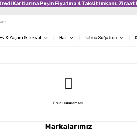
edi Kartlarına Peşin Fiyatına 4 Taksit İmkanı. Ziraat B
Ev & Yaşam & Tekstil
Halı
Isıtma Soğutma
K
Ürün Bulunamadı.
Markalarımız