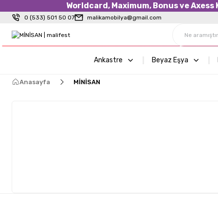
Worldcard, Maximum, Bonus ve Axess Kr
0 (533) 501 50 07
malikamobilya@gmail.com
Ankastre
Beyaz Eşya
Anasayfa
MİNİSAN