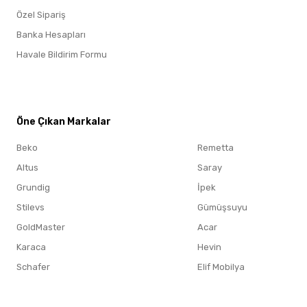
Özel Sipariş
Banka Hesapları
Havale Bildirim Formu
Öne Çıkan Markalar
Öne Çıkan Markalar
Beko
Remetta
Altus
Saray
Grundig
İpek
Stilevs
Gümüşsuyu
GoldMaster
Acar
Karaca
Hevin
Schafer
Elif Mobilya