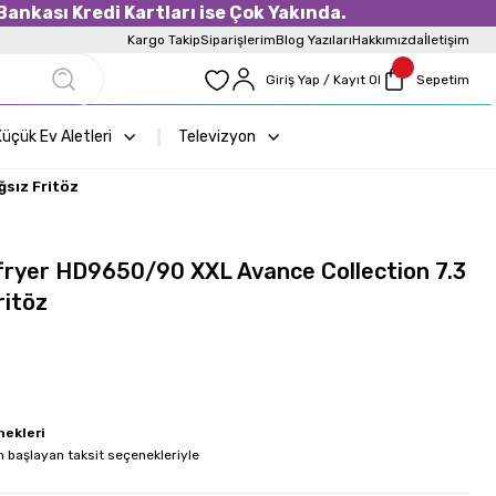
ankası Kredi Kartları ise Çok Yakında.
Kargo Takip
Siparişlerim
Blog Yazıları
Hakkımızda
İletişim
Giriş Yap / Kayıt Ol
Sepetim
üçük Ev Aletleri
Televizyon
ğsız Fritöz
rfryer HD9650/90 XXL Avance Collection 7.3
ritöz
nekleri
 başlayan taksit seçenekleriyle