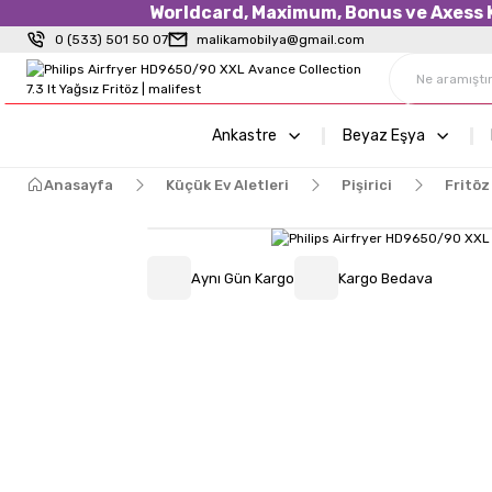
Worldcard, Maximum, Bonus ve Axess Kr
0 (533) 501 50 07
malikamobilya@gmail.com
Ankastre
Beyaz Eşya
Anasayfa
Küçük Ev Aletleri
Pişirici
Fritöz
Aynı Gün Kargo
Kargo Bedava