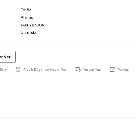
Fritöz
Philips
1AKFYB3JGN
Ücretsiz
r Ver
Fiyatı Düşünce Haber Ver
Yorum Yaz
Paylaş