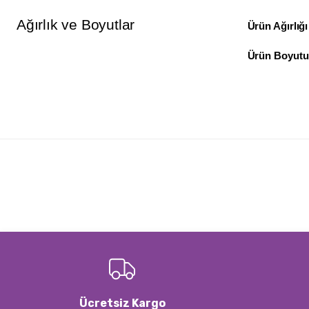
Ağırlık ve Boyutlar
Ürün Ağırlığı
Ürün Boyutu
Bu ürünün fiyat bilgisi, resim, ürün açıklamalarında ve diğer konulard
Görüş ve önerileriniz için teşekkür ederiz.
Ürün resmi kalitesiz, bozuk veya görüntülenemiyor.
Ürün açıklamasında eksik bilgiler bulunuyor.
Ürün bilgilerinde hatalar bulunuyor.
Ürün fiyatı diğer sitelerden daha pahalı.
Bu ürüne benzer farklı alternatifler olmalı.
Ücretsiz Kargo