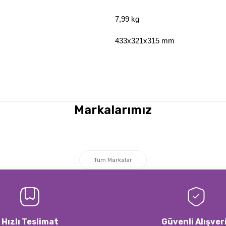
7,99 kg
433x321x315 mm
a yetersiz gördüğünüz noktaları öneri formunu kullanarak tarafımıza iletebi
Bu ürüne ilk yorumu siz yapın!
Markalarımız
Yorum Yaz
Tüm Markalar
Hızlı Teslimat
Güvenli Alışver