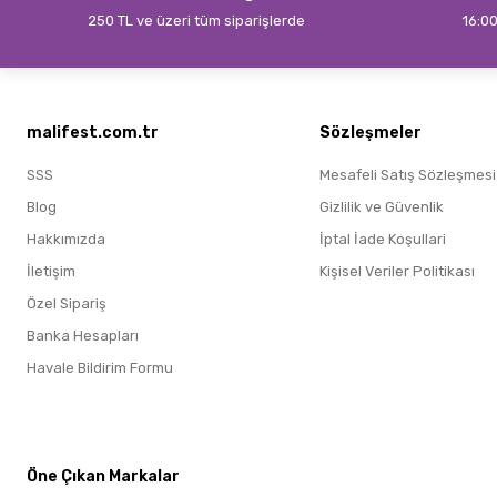
250 TL ve üzeri tüm siparişlerde
16:00
malifest.com.tr
Sözleşmeler
SSS
Mesafeli Satış Sözleşmesi
Blog
Gizlilik ve Güvenlik
Hakkımızda
İptal İade Koşullari
İletişim
Kişisel Veriler Politikası
Özel Sipariş
Banka Hesapları
Havale Bildirim Formu
Öne Çıkan Markalar
Öne Çıkan Markalar