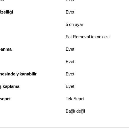
zelliği
Evet
5 ön ayar
Fat Removal teknolojisi
panma
Evet
Evet
nesinde yıkanabilir
Evet
ş kaplama
Evet
 sepet
Tek Sepet
Bağlı değil