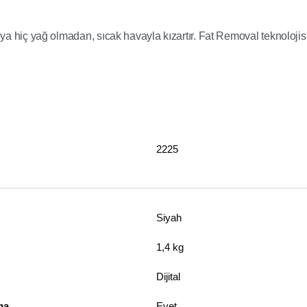
veya hiç yağ olmadan, sıcak havayla kızartır. Fat Removal teknoloji
2225
Siyah
1,4 kg
Dijital
ma
Evet