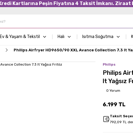
edi Kartlarına Peşin Fiyatına 4 Taksit İmkanı. Ziraat B
Ev & Yaşam & Tekstil
Halı
Isıtma Soğutma
K
Philips Airfryer HD9650/90 XXL Avance Collection 7.3 lt Ya
Philips
Philips Ai
lt Yağsız F
0 Yorum
6.199 TL
Taksit Seçe
792,09 TL den