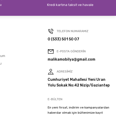
sı
Kredi kartına taksit ve havale
TELEFON NUMARAMIZ
0 (533) 501 50 07
E-POSTA GÖNDERİN
tum
malikamobilya@gmail.com
u
ADRESİMİZ
Cumhuriyet Mahallesi Yeni Uran
Yolu Sokak No:42 Nizip/Gaziantep
E-BÜLTEN
En yeni fırsat, indirim ve kampanyalardan
haberdar olmak için bültenimize kayıt