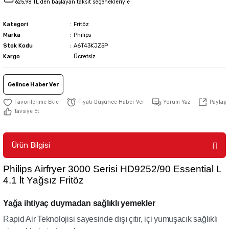
625,98 TL den başlayan taksit seçenekleriyle
Kategori
Fritöz
Marka
Philips
Stok Kodu
A6T43KJZ5P
Kargo
Ücretsiz
Gelince Haber Ver
Fiyatı Düşünce Haber Ver
Yorum Yaz
Paylaş
Tavsiye Et
Ürün Bilgisi
Philips Airfryer 3000 Serisi HD9252/90 Essential L
4.1 lt Yağsız Fritöz
Yağa ihtiyaç duymadan sağlıklı yemekler
Rapid Air Teknolojisi sayesinde dışı çıtır, içi yumuşacık sağlıklı