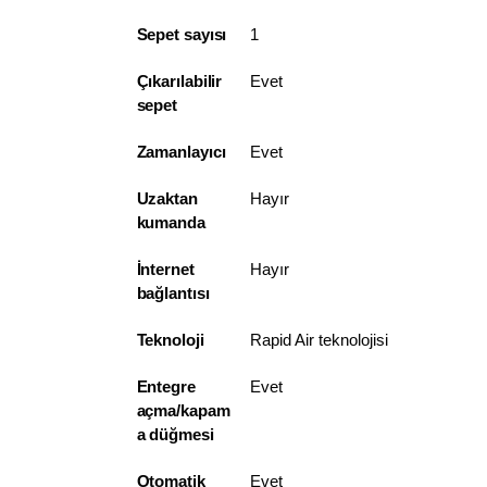
Sepet sayısı
1
Çıkarılabilir
Evet
sepet
Zamanlayıcı
Evet
Uzaktan
Hayır
kumanda
İnternet
Hayır
bağlantısı
Teknoloji
Rapid Air teknolojisi
Entegre
Evet
açma/kapam
a düğmesi
Otomatik
Evet