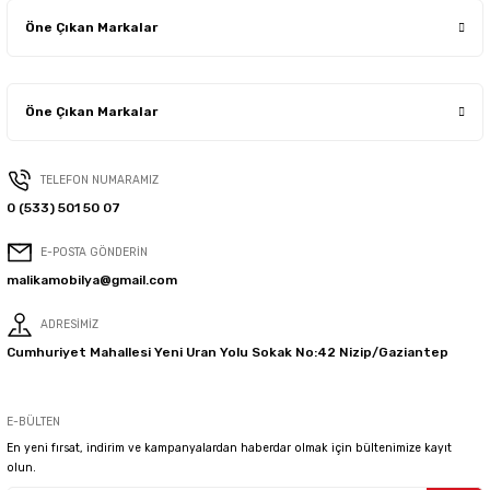
Öne Çıkan Markalar
Öne Çıkan Markalar
TELEFON NUMARAMIZ
0 (533) 501 50 07
E-POSTA GÖNDERİN
malikamobilya@gmail.com
ADRESİMİZ
Cumhuriyet Mahallesi Yeni Uran Yolu Sokak No:42 Nizip/Gaziantep
E-BÜLTEN
En yeni fırsat, indirim ve kampanyalardan haberdar olmak için bültenimize kayıt
olun.