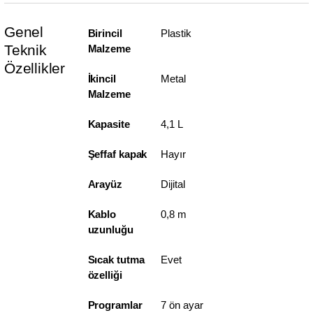
Genel
Birincil
Plastik
Teknik
Malzeme
Özellikler
İkincil
Metal
Malzeme
Kapasite
4,1 L
Şeffaf kapak
Hayır
Arayüz
Dijital
Kablo
0,8 m
uzunluğu
Sıcak tutma
Evet
özelliği
Programlar
7 ön ayar