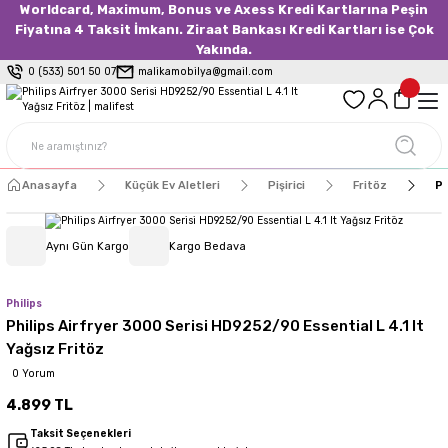
Worldcard, Maximum, Bonus ve Axess Kredi Kartlarına Peşin
Fiyatına 4 Taksit İmkanı. Ziraat Bankası Kredi Kartları ise Çok
Yakında.
0 (533) 501 50 07
malikamobilya@gmail.com
Anasayfa
Küçük Ev Aletleri
Pişirici
Fritöz
Ph
Aynı Gün Kargo
Kargo Bedava
Philips
Philips Airfryer 3000 Serisi HD9252/90 Essential L 4.1 lt
Yağsız Fritöz
0 Yorum
4.899 TL
Taksit Seçenekleri