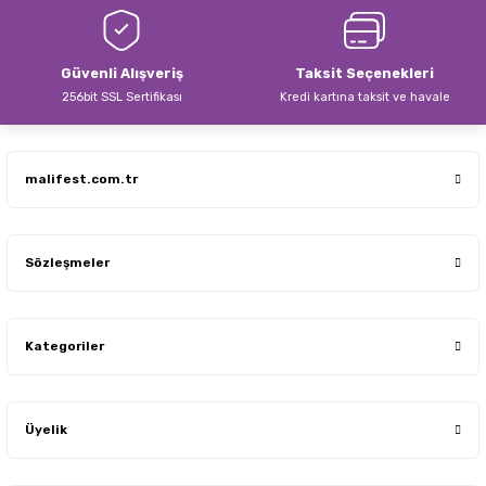
Bu ürüne benzer farklı alternatifler olmalı.
Güvenli Alışveriş
Taksit Seçenekleri
256bit SSL Sertifikası
Kredi kartına taksit ve havale
Gönder
malifest.com.tr
Sözleşmeler
Kategoriler
Üyelik