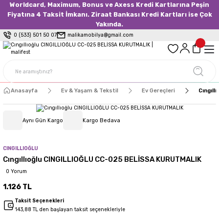
Worldcard, Maximum, Bonus ve Axess Kredi Kartlarına Peşin
Fiyatına 4 Taksit İmkanı. Ziraat Bankası Kredi Kartları ise Çok
Yakında.
0 (533) 501 50 07
malikamobilya@gmail.com
Anasayfa
Ev & Yaşam & Tekstil
Ev Gereçleri
Cıngıl
Aynı Gün Kargo
Kargo Bedava
CINGILLIOĞLU
Cıngıllıoğlu CINGILLIOĞLU CC-025 BELİSSA KURUTMALIK
0 Yorum
1.126 TL
Taksit Seçenekleri
143,88 TL den başlayan taksit seçenekleriyle