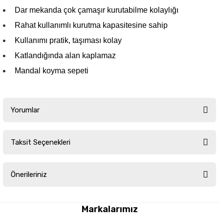
Dar mekanda çok çamaşır kurutabilme kolaylığı
Rahat kullanımlı kurutma kapasitesine sahip
Kullanımı pratik, taşıması kolay
Katlandığında alan kaplamaz
Mandal koyma sepeti
Yorumlar
Taksit Seçenekleri
Bu ürüne ilk yorumu siz yapın!
Önerileriniz
Yorum Yaz
Bu ürünün fiyat bilgisi, resim, ürün açıklamalarında ve diğer konularda
yetersiz gördüğünüz noktaları öneri formunu kullanarak tarafımıza
Markalarımız
iletebilirsiniz.