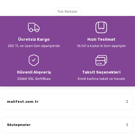
Görüş ve önerileriniz için teşekkür ederiz.
Tüm Markalar
Ürün resmi kalitesiz, bozuk veya görüntülenemiyor.
Ürün açıklamasında eksik bilgiler bulunuyor.
Ürün bilgilerinde hatalar bulunuyor.
Ücretsiz Kargo
Hızlı Teslimat
Ürün fiyatı diğer sitelerden daha pahalı.
250 TL ve üzeri tüm siparişlerde
16:00’a kadar ki tüm siparişler
Bu ürüne benzer farklı alternatifler olmalı.
Güvenli Alışveriş
Taksit Seçenekleri
256bit SSL Sertifikası
Kredi kartına taksit ve havale
Gönder
malifest.com.tr
Sözleşmeler