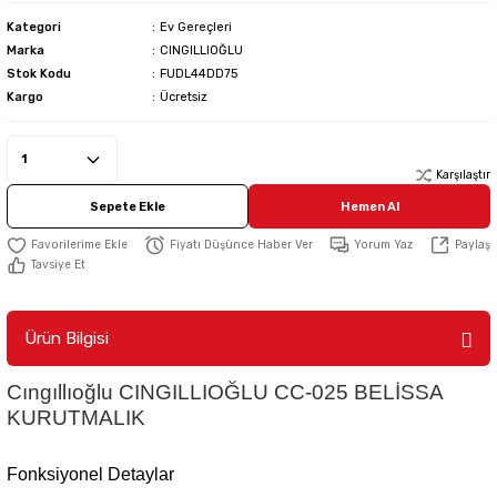
Kategori
Ev Gereçleri
Marka
CINGILLIOĞLU
Stok Kodu
FUDL44DD75
Kargo
Ücretsiz
Karşılaştır
Sepete Ekle
Hemen Al
Fiyatı Düşünce Haber Ver
Yorum Yaz
Paylaş
Tavsiye Et
Ürün Bilgisi
Cıngıllıoğlu CINGILLIOĞLU CC-025 BELİSSA
KURUTMALIK
Fonksiyonel Detaylar