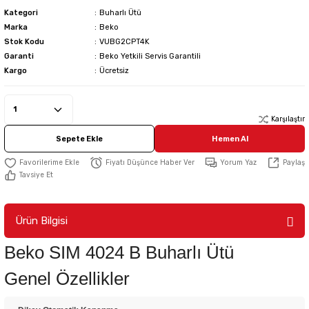
Kategori
Buharlı Ütü
Marka
Beko
Stok Kodu
VUBG2CPT4K
Garanti
Beko Yetkili Servis Garantili
Kargo
Ücretsiz
Karşılaştır
Sepete Ekle
Hemen Al
Fiyatı Düşünce Haber Ver
Yorum Yaz
Paylaş
Tavsiye Et
Ürün Bilgisi
Beko SIM 4024 B Buharlı Ütü
Genel Özellikler