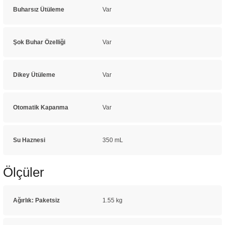
Buharsız Ütüleme
Var
Şok Buhar Özelliği
Var
Dikey Ütüleme
Var
Otomatik Kapanma
Var
Su Haznesi
350 mL
Ölçüler
Ağırlık: Paketsiz
1.55 kg