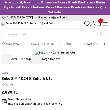
Worldcard, Maximum, Bonus ve Axess Kredi Kartlarına Peşin
Fiyatına 4 Taksit İmkanı. Ziraat Bankası Kredi Kartları ise Çok
Yakında.
0 (533) 501 50 07
malikamobilya@gmail.com
Anasayfa
Küçük Ev Aletleri
Ütü
Buharlı Ütü
Aynı Gün Kargo
Kargo Bedava
Beko
Beko SIM 4024 B Buharlı Ütü
0 Yorum
2.890 TL
Taksit Seçenekleri
369,28 TL den başlayan taksit seçenekleriyle