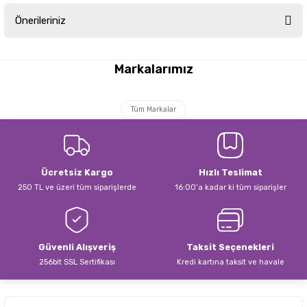
Önerileriniz
Yorum Yaz
Bu ürünün fiyat bilgisi, resim, ürün açıklamalarında ve diğer konularda
yetersiz gördüğünüz noktaları öneri formunu kullanarak tarafımıza
Markalarımız
iletebilirsiniz.
Görüş ve önerileriniz için teşekkür ederiz.
Tüm Markalar
Ürün resmi kalitesiz, bozuk veya görüntülenemiyor.
Ürün açıklamasında eksik bilgiler bulunuyor.
Ürün bilgilerinde hatalar bulunuyor.
Ücretsiz Kargo
Hızlı Teslimat
Ürün fiyatı diğer sitelerden daha pahalı.
250 TL ve üzeri tüm siparişlerde
16:00’a kadar ki tüm siparişler
Bu ürüne benzer farklı alternatifler olmalı.
Güvenli Alışveriş
Taksit Seçenekleri
256bit SSL Sertifikası
Kredi kartına taksit ve havale
Gönder