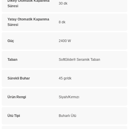
Dikey Otomatik Kapanma
30 dk
Süresi
Yatay Otomatik Kapanma
8 dk
Süresi
Güç
2400 W
Taban
SoftGlide® Seramik Taban
Sürekli Buhar
45 gr/dk
Ürün Rengi
Siyah/Kırmızı
Ütü Tipi
Buharlı Ütü