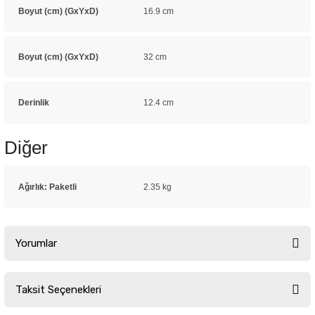
Boyut (cm) (GxYxD)
16.9 cm
Boyut (cm) (GxYxD)
32 cm
Derinlik
12.4 cm
Diğer
Ağırlık: Paketli
2.35 kg
Yorumlar
Taksit Seçenekleri
Bu ürüne ilk yorumu siz yapın!