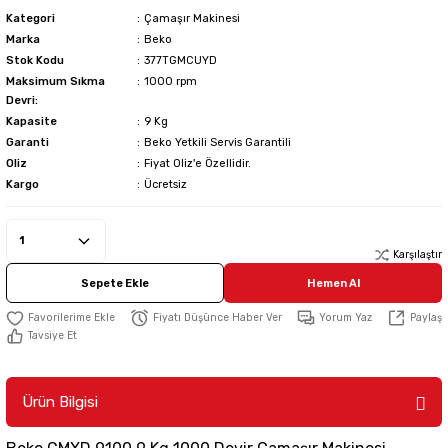
Kategori
Çamaşır Makinesi
Marka
Beko
Stok Kodu
377TGMCUYD
Maksimum Sıkma
1000 rpm
Devri:
Kapasite
9 Kg
Garanti
Beko Yetkili Servis Garantili
Oliz
Fiyat Oliz'e Özellidir.
Kargo
Ücretsiz
Karşılaştır
Sepete Ekle
Hemen Al
Fiyatı Düşünce Haber Ver
Yorum Yaz
Paylaş
Tavsiye Et
Ürün Bilgisi