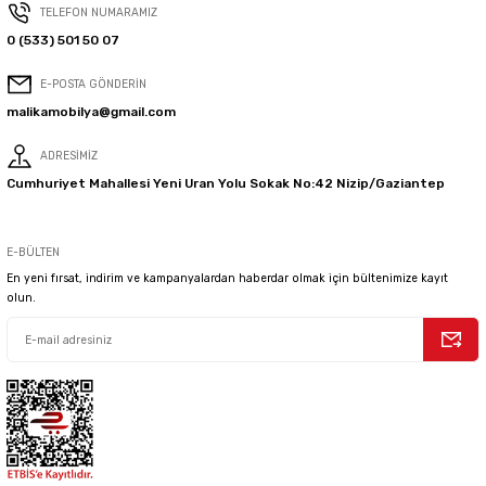
TELEFON NUMARAMIZ
0 (533) 501 50 07
Ürün Rengi
Beyaz
E-POSTA GÖNDERİN
Teknolojik Özellikler
malikamobilya@gmail.com
ADRESİMİZ
Deterjan Sistemi
Var
Cumhuriyet Mahallesi Yeni Uran Yolu Sokak No:42 Nizip/Gaziantep
Buhar
Buhar Terapi
E-BÜLTEN
En yeni fırsat, indirim ve kampanyalardan haberdar olmak için bültenimize kayıt
olun.
Motor Tipi
ProSmart™ Inverter
Tambur Deseni
Özel Tasarım Tambur Teknolojisi
Elektronik Su Kontrol Sistemi
Var