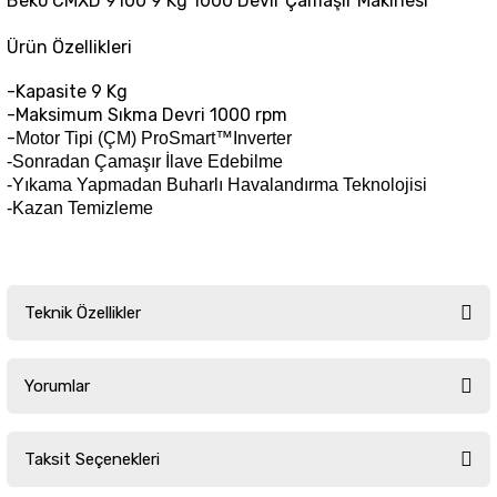
Beko CMXD 9100 9 Kg 1000 Devir Çamaşır Makinesi
Ürün Özellikleri
-Kapasite 9 Kg
-Maksimum Sıkma Devri 1000 rpm
-
Motor Tipi (ÇM)
ProSmart™Inverter
-Sonradan Çamaşır İlave Edebilme
-Yıkama Yapmadan Buharlı Havalandırma Teknolojisi
-Kazan Temizleme
Teknik Özellikler
Yorumlar
Enerji Sınıfı
A
Taksit Seçenekleri
Program-10
Buhar Terapi
Bu ürüne ilk yorumu siz yapın!