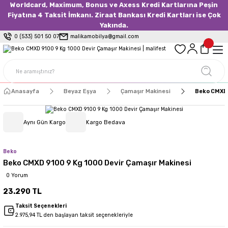
Worldcard, Maximum, Bonus ve Axess Kredi Kartlarına Peşin
Fiyatına 4 Taksit İmkanı. Ziraat Bankası Kredi Kartları ise Çok
Yakında.
0 (533) 501 50 07
malikamobilya@gmail.com
Anasayfa
Beyaz Eşya
Çamaşır Makinesi
Beko CMXD 
Aynı Gün Kargo
Kargo Bedava
Beko
Beko CMXD 9100 9 Kg 1000 Devir Çamaşır Makinesi
0 Yorum
23.290 TL
Taksit Seçenekleri
2.975,94 TL den başlayan taksit seçenekleriyle