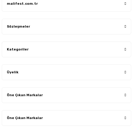
malifest.com.tr
Program-7
Karma
Sözleşmeler
IronFast
Var
Kategoriler
Çocuk Kilidi
Var
Kapasite
9 kg
Üyelik
Maksimum Sıkma Devri
1000 rpm
Öne Çıkan Markalar
Su Girişi
Tek (Soğuk)
Öne Çıkan Markalar
Program Sayısı
15