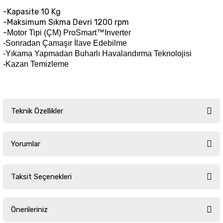
-Kapasite 10 Kg
-Maksimum Sıkma Devri 1200 rpm
-
Motor Tipi (ÇM)
ProSmart™Inverter
-Sonradan Çamaşır İlave Edebilme
-Yıkama Yapmadan Buharlı Havalandırma Teknolojisi
-Kazan Temizleme
Teknik Özellikler
Yorumlar
Enerji Sınıfı
A
Taksit Seçenekleri
Program-10
Buhar Terapi
Bu ürüne ilk yorumu siz yapın!
Önerileriniz
Program-11
Hijyen+
Yorum Yaz