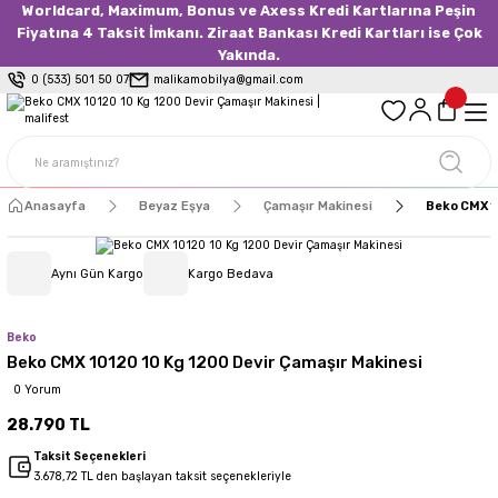
Worldcard, Maximum, Bonus ve Axess Kredi Kartlarına Peşin
Fiyatına 4 Taksit İmkanı. Ziraat Bankası Kredi Kartları ise Çok
Yakında.
0 (533) 501 50 07
malikamobilya@gmail.com
Anasayfa
Beyaz Eşya
Çamaşır Makinesi
Beko CMX 10
Aynı Gün Kargo
Kargo Bedava
Beko
Beko CMX 10120 10 Kg 1200 Devir Çamaşır Makinesi
0 Yorum
28.790 TL
Taksit Seçenekleri
3.678,72 TL den başlayan taksit seçenekleriyle