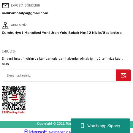
E-POSTA GÖNDERİN
Teknolojik Özellikler
malikamobilya@gmail.com
ADRESİMİZ
Deterjan Sistemi
Var
Cumhuriyet Mahallesi Yeni Uran Yolu Sokak No:42 Nizip/Gaziantep
Buhar
Buhar Terapi
E-BÜLTEN
En yeni fırsat, indirim ve kampanyalardan haberdar olmak için bültenimize kayıt
olun.
Motor Tipi
ProSmart™ Inverter
Tambur Deseni
Özel Tasarım Tambur Teknolojisi
Elektronik Su Kontrol Sistemi
Var
Copyright © 2026, Tüm Hakları Saklıdır.
Konfor ve Güvenlik
Whatsapp Sipariş
ideasoft
ile
e-