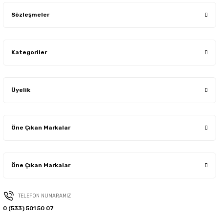
Sözleşmeler
IronFast
Var
Kategoriler
Çocuk Kilidi
Var
Kapasite
10 kg
Üyelik
Maksimum Sıkma Devri
1200 rpm
Öne Çıkan Markalar
Su Girişi
Tek (Soğuk)
Öne Çıkan Markalar
Program Sayısı
15
TELEFON NUMARAMIZ
0 (533) 501 50 07
Ürün Rengi
Beyaz