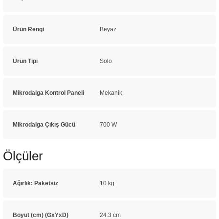
Ürün Rengi
Beyaz
Ürün Tipi
Solo
Mikrodalga Kontrol Paneli
Mekanik
Mikrodalga Çıkış Gücü
700 W
Ölçüler
Ağırlık: Paketsiz
10 kg
Boyut (cm) (GxYxD)
24.3 cm