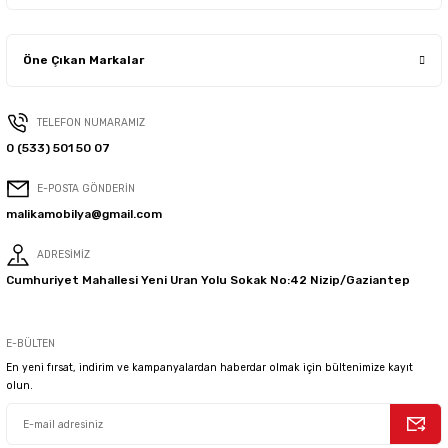
Öne Çıkan Markalar
TELEFON NUMARAMIZ
0 (533) 501 50 07
E-POSTA GÖNDERİN
malikamobilya@gmail.com
ADRESİMİZ
Cumhuriyet Mahallesi Yeni Uran Yolu Sokak No:42 Nizip/Gaziantep
E-BÜLTEN
En yeni fırsat, indirim ve kampanyalardan haberdar olmak için bültenimize kayıt
olun.