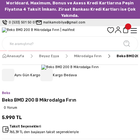
Worldcard, Maximum, Bonus ve Axess Kredi Kartlarına Peşin
Fiyatına 4 Taksit İmkanı. Ziraat Bankası Kredi Kartları ise Çok
Yakında.
0 (533) 501 50 07
malikamobilya@gmail.com
Anasayfa
Beyaz Eşya
Mikrodalga Fırın
Beko BMD 200
Aynı Gün Kargo
Kargo Bedava
Beko
Beko BMD 200 B Mikrodalga Fırın
0 Yorum
5.990 TL
Taksit Seçenekleri
765,39 TL den başlayan taksit seçenekleriyle