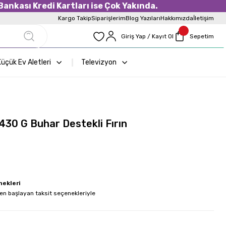
ankası Kredi Kartları ise Çok Yakında.
Kargo Takip
Siparişlerim
Blog Yazıları
Hakkımızda
İletişim
Giriş Yap / Kayıt Ol
Sepetim
üçük Ev Aletleri
Televizyon
30 G Buhar Destekli Fırın
nekleri
en başlayan taksit seçenekleriyle