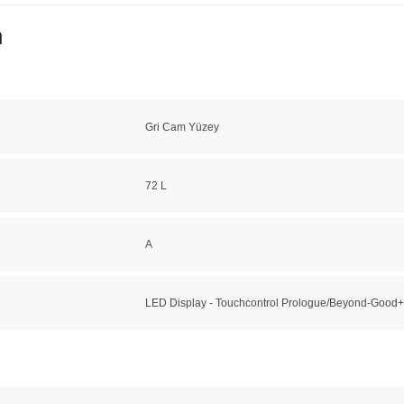
n
Gri Cam Yüzey
72 L
A
LED Display - Touchcontrol Prologue/Beyond-Good+