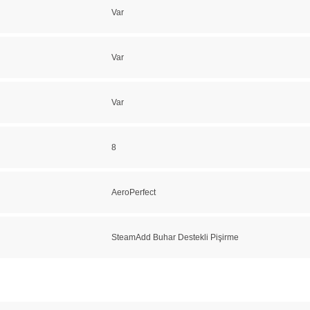
Var
Var
Var
8
AeroPerfect
SteamAdd Buhar Destekli Pişirme