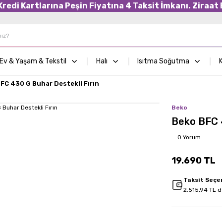
edi Kartlarına Peşin Fiyatına 4 Taksit İmkanı. Ziraat B
Ev & Yaşam & Tekstil
Halı
Isıtma Soğutma
K
FC 430 G Buhar Destekli Fırın
Beko
Beko BFC 4
0 Yorum
19.690 TL
Taksit Seçe
2.515,94 TL d