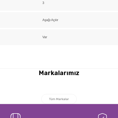
3
Aşağı Açılır
Var
a yetersiz gördüğünüz noktaları öneri formunu kullanarak tarafımıza iletebi
Bu ürüne ilk yorumu siz yapın!
Markalarımız
Yorum Yaz
Tüm Markalar