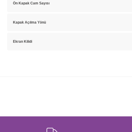
Ön Kapak Cam Sayısı
Kapak Açılma Yönü
Ekran Kilidi
Bu ürünün fiyat bilgisi, resim, ürün açıklamalarında ve diğer konulard
Görüş ve önerileriniz için teşekkür ederiz.
Ürün resmi kalitesiz, bozuk veya görüntülenemiyor.
Ürün açıklamasında eksik bilgiler bulunuyor.
Ürün bilgilerinde hatalar bulunuyor.
Ürün fiyatı diğer sitelerden daha pahalı.
Bu ürüne benzer farklı alternatifler olmalı.