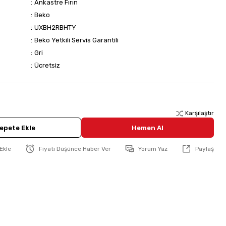
Ankastre Fırın
Beko
UXBH2RBHTY
Beko Yetkili Servis Garantili
Gri
Ücretsiz
Karşılaştır
epete Ekle
Hemen Al
Fiyatı Düşünce Haber Ver
Yorum Yaz
Paylaş