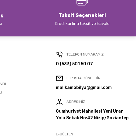
iş
Taksit Seçenekleri
sı
Kredi kartına taksit ve havale
TELEFON NUMARAMIZ
0 (533) 501 50 07
E-POSTA GÖNDERİN
tum
malikamobilya@gmail.com
u
ADRESİMİZ
Cumhuriyet Mahallesi Yeni Uran
Yolu Sokak No:42 Nizip/Gaziantep
E-BÜLTEN