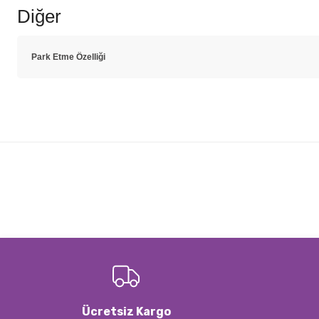
Diğer
Park Etme Özelliği
Bu ürünün fiyat bilgisi, resim, ürün açıklamalarında ve diğer konulard
Görüş ve önerileriniz için teşekkür ederiz.
Ürün resmi kalitesiz, bozuk veya görüntülenemiyor.
Ürün açıklamasında eksik bilgiler bulunuyor.
Ürün bilgilerinde hatalar bulunuyor.
Ürün fiyatı diğer sitelerden daha pahalı.
Bu ürüne benzer farklı alternatifler olmalı.
Ücretsiz Kargo