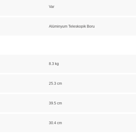
Var
Alüminyum Teleskopik Boru
8.3 kg
25.3 cm
39.5 cm
30.4 cm