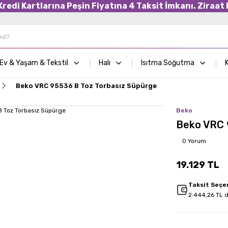
edi Kartlarına Peşin Fiyatına 4 Taksit İmkanı. Ziraat B
Ev & Yaşam & Tekstil
Halı
Isıtma Soğutma
K
Beko VRC 95536 B Toz Torbasız Süpürge
Beko
Beko VRC 
0 Yorum
19.129 TL
Taksit Seçe
2.444,26 TL d