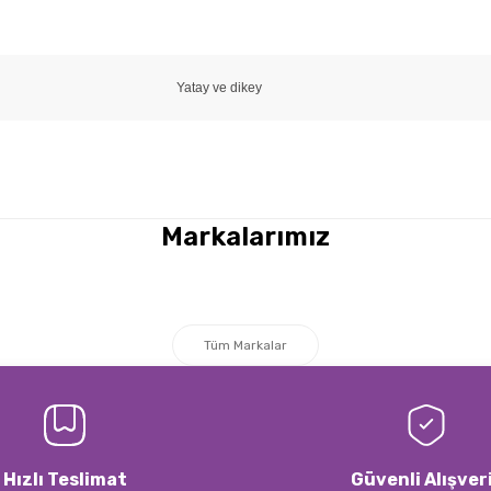
Yatay ve dikey
a yetersiz gördüğünüz noktaları öneri formunu kullanarak tarafımıza iletebi
Bu ürüne ilk yorumu siz yapın!
Markalarımız
Yorum Yaz
Tüm Markalar
Hızlı Teslimat
Güvenli Alışver