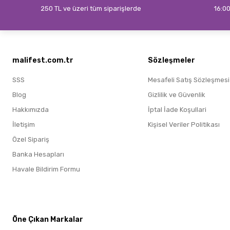
250 TL ve üzeri tüm siparişlerde
16:00
malifest.com.tr
Sözleşmeler
SSS
Mesafeli Satış Sözleşmesi
Blog
Gizlilik ve Güvenlik
Hakkımızda
İptal İade Koşullari
İletişim
Kişisel Veriler Politikası
Özel Sipariş
Banka Hesapları
Havale Bildirim Formu
Öne Çıkan Markalar
Öne Çıkan Markalar