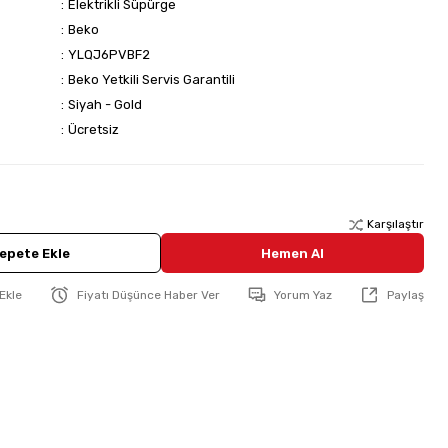
Elektrikli Süpürge
Beko
YLQJ6PVBF2
Beko Yetkili Servis Garantili
Siyah - Gold
Ücretsiz
Karşılaştır
epete Ekle
Hemen Al
Fiyatı Düşünce Haber Ver
Yorum Yaz
Paylaş