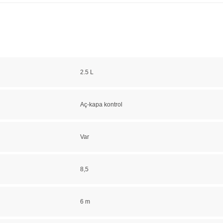
2.5 L
Aç-kapa kontrol
Var
8,5
6 m