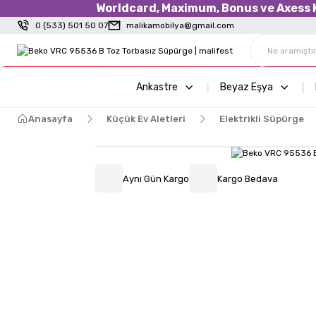
Worldcard, Maximum, Bonus ve Axess Kr
0 (533) 501 50 07
malikamobilya@gmail.com
Ankastre
Beyaz Eşya
Anasayfa
Küçük Ev Aletleri
Elektrikli Süpürge
Aynı Gün Kargo
Kargo Bedava