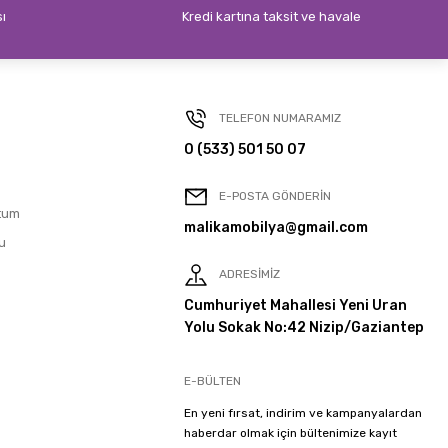
sı
Kredi kartına taksit ve havale
TELEFON NUMARAMIZ
0 (533) 501 50 07
E-POSTA GÖNDERİN
tum
malikamobilya@gmail.com
u
ADRESİMİZ
Cumhuriyet Mahallesi Yeni Uran
Yolu Sokak No:42 Nizip/Gaziantep
E-BÜLTEN
En yeni fırsat, indirim ve kampanyalardan
haberdar olmak için bültenimize kayıt