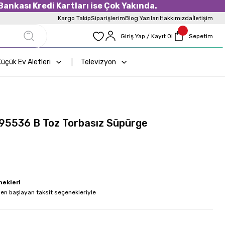
ankası Kredi Kartları ise Çok Yakında.
Kargo Takip
Siparişlerim
Blog Yazıları
Hakkımızda
İletişim
Giriş Yap / Kayıt Ol
Sepetim
üçük Ev Aletleri
Televizyon
95536 B Toz Torbasız Süpürge
nekleri
en başlayan taksit seçenekleriyle