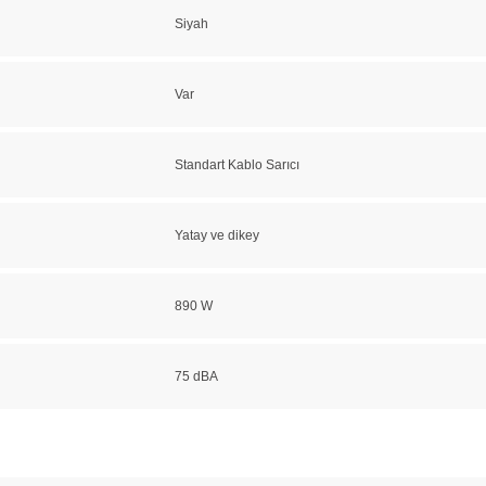
Siyah
Var
Standart Kablo Sarıcı
Yatay ve dikey
890 W
75 dBA