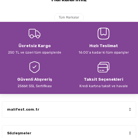
iletebilirsiniz.
Görüş ve önerileriniz için teşekkür ederiz.
Tüm Markalar
Ürün resmi kalitesiz, bozuk veya görüntülenemiyor.
Ürün açıklamasında eksik bilgiler bulunuyor.
Ürün bilgilerinde hatalar bulunuyor.
Ücretsiz Kargo
Hızlı Teslimat
Ürün fiyatı diğer sitelerden daha pahalı.
250 TL ve üzeri tüm siparişlerde
16:00’a kadar ki tüm siparişler
Bu ürüne benzer farklı alternatifler olmalı.
Güvenli Alışveriş
Taksit Seçenekleri
256bit SSL Sertifikası
Kredi kartına taksit ve havale
Gönder
malifest.com.tr
Sözleşmeler