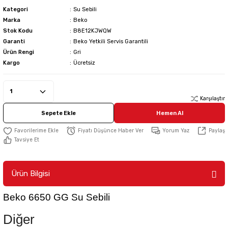
Kategori
Su Sebili
Marka
Beko
Stok Kodu
B8E12KJWQW
Garanti
Beko Yetkili Servis Garantili
Ürün Rengi
Gri
Kargo
Ücretsiz
Karşılaştır
Sepete Ekle
Hemen Al
Fiyatı Düşünce Haber Ver
Yorum Yaz
Paylaş
Tavsiye Et
Ürün Bilgisi
Beko 6650 GG Su Sebili
Diğer