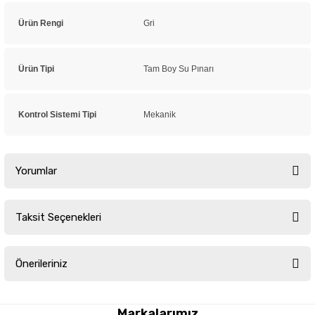
Ürün Rengi
Gri
Ürün Tipi
Tam Boy Su Pınarı
Kontrol Sistemi Tipi
Mekanik
Yorumlar
Taksit Seçenekleri
Bu ürüne ilk yorumu siz yapın!
Önerileriniz
Yorum Yaz
Bu ürünün fiyat bilgisi, resim, ürün açıklamalarında ve diğer konularda
yetersiz gördüğünüz noktaları öneri formunu kullanarak tarafımıza
Markalarımız