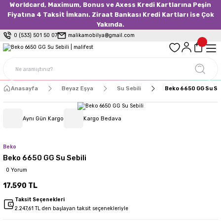
Worldcard, Maximum, Bonus ve Axess Kredi Kartlarına Peşin
Fiyatına 4 Taksit İmkanı. Ziraat Bankası Kredi Kartları ise Çok
Yakında.
0 (533) 501 50 07
malikamobilya@gmail.com
Anasayfa
Beyaz Eşya
Su Sebili
Beko 6650 GG Su Seb
Aynı Gün Kargo
Kargo Bedava
Beko
Beko 6650 GG Su Sebili
0 Yorum
17.590 TL
Taksit Seçenekleri
2.247,61 TL den başlayan taksit seçenekleriyle